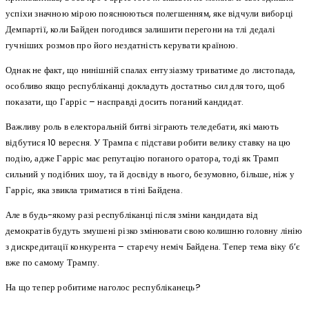
успіхи значною мірою пояснюються полегшенням, яке відчули виборці
Демпартії, коли Байден погодився залишити перегони на тлі дедалі
гучніших розмов про його нездатність керувати країною.
Однак не факт, що нинішній спалах ентузіазму триватиме до листопада,
особливо якщо республіканці докладуть достатньо сил для того, щоб
показати, що Гарріс – насправді досить поганий кандидат.
Важливу роль в електоральній битві зіграють теледебати, які мають
відбутися 10 вересня. У Трампа є підстави робити велику ставку на цю
подію, адже Гарріс має репутацію поганого оратора, тоді як Трамп
сильний у подібних шоу, та й досвіду в нього, безумовно, більше, ніж у
Гарріс, яка звикла триматися в тіні Байдена.
Але в будь-якому разі республіканці після зміни кандидата від
демократів будуть змушені різко змінювати свою колишню головну лінію
з дискредитації конкурента – старечу неміч Байдена. Тепер тема віку б’є
вже по самому Трампу.
На що тепер робитиме наголос республіканець?