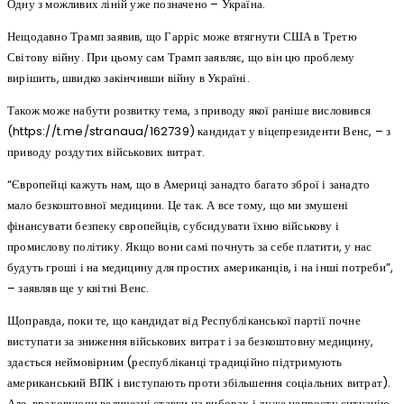
Одну з можливих ліній уже позначено – Україна.
Нещодавно Трамп заявив, що Гарріс може втягнути США в Третю
Світову війну. При цьому сам Трамп заявляє, що він цю проблему
вирішить, швидко закінчивши війну в Україні.
Також може набути розвитку тема, з приводу якої раніше висловився
(https://t.me/stranaua/162739) кандидат у віцепрезиденти Венс, – з
приводу роздутих військових витрат.
“Європейці кажуть нам, що в Америці занадто багато зброї і занадто
мало безкоштовної медицини. Це так. А все тому, що ми змушені
фінансувати безпеку європейців, субсидувати їхню військову і
промислову політику. Якщо вони самі почнуть за себе платити, у нас
будуть гроші і на медицину для простих американців, і на інші потреби”,
– заявляв ще у квітні Венс.
Щоправда, поки те, що кандидат від Республіканської партії почне
виступати за зниження військових витрат і за безкоштовну медицину,
здається неймовірним (республіканці традиційно підтримують
американський ВПК і виступають проти збільшення соціальних витрат).
Але, враховуючи величезні ставки на виборах і дуже непросту ситуацію