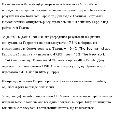
В американській політиці розгортається інтенсивна боротьба за
президентське крісло, і останні опитування демонструють близькість
результатів між Камалою Гарріс та Дональдом Трампом. Результати
кількох великих опитувань фіксують перевищення рейтингу Гарріс над
рейтингом Трампа.
За даними видання The Hill, яке усереднило результати 114 різних
опитувань, за Гарріс готові проголосувати 47,8 % виборців, які
визначилися з вибором, тоді як за Трампа – 46,4%. The Economist дає
Гарріс ще більш значну перевагу: 47,8% проти 45%. The New York
Times же пише, що Трамп має 47% голосів проти 48 у Гарріс. Дещо
окремо стоять опитування CNBC: там стверджують, що Трамп веде з
перевагою в 48% проти 46% у Гарріс.
Щоправда, перевага Гарріс перебуває в межах статистичної похибки,
однак сам факт виглядає показовим.
Утім, специфіка виборчої системи США така, що загалом по країні можна
набрати більше голосів, але все одно програти вибори. Тому принципово
важливим є голосування в так званих штатах, що коливаються.