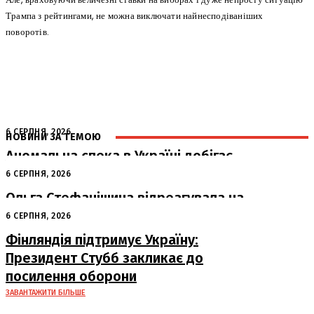
Трампа з рейтингами, не можна виключати найнесподіваніших
поворотів.
6 СЕРПНЯ, 2026
НОВИНИ ЗА ТЕМОЮ
Аномальна спека в Україні добігає
кінця: очікується похолодання
6 СЕРПНЯ, 2026
Ольга Стефанішина відреагувала на
підозри від НАБУ та САП
6 СЕРПНЯ, 2026
Фінляндія підтримує Україну:
Президент Стубб закликає до
посилення оборони
ЗАВАНТАЖИТИ БІЛЬШЕ