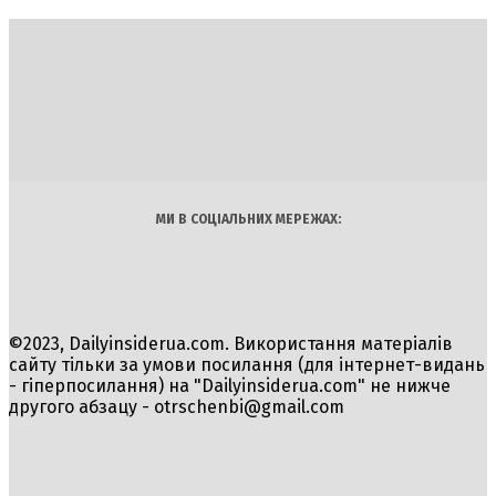
DAILY
INSIDER
Політика
Економіка
Бізнес
Блоги
Світ
Технології
Авто
Арт
Наука
МИ В СОЦІАЛЬНИХ МЕРЕЖАХ:
©2023, Dailyinsiderua.com. Використання матеріалів
сайту тільки за умови посилання (для інтернет-видань
- гіперпосилання) на "Dailyinsiderua.com" не нижче
другого абзацу -
otrschenbi@gmail.com