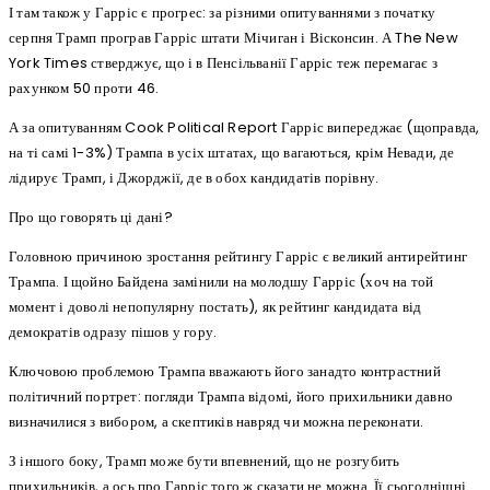
І там також у Гарріс є прогрес: за різними опитуваннями з початку
серпня Трамп програв Гарріс штати Мічиган і Вісконсин. А The New
York Times стверджує, що і в Пенсільванії Гарріс теж перемагає з
рахунком 50 проти 46.
А за опитуванням Cook Political Report Гарріс випереджає (щоправда,
на ті самі 1-3%) Трампа в усіх штатах, що вагаються, крім Невади, де
лідирує Трамп, і Джорджії, де в обох кандидатів порівну.
Про що говорять ці дані?
Головною причиною зростання рейтингу Гарріс є великий антирейтинг
Трампа. І щойно Байдена замінили на молодшу Гарріс (хоч на той
момент і доволі непопулярну постать), як рейтинг кандидата від
демократів одразу пішов у гору.
Ключовою проблемою Трампа вважають його занадто контрастний
політичний портрет: погляди Трампа відомі, його прихильники давно
визначилися з вибором, а скептиків навряд чи можна переконати.
З іншого боку, Трамп може бути впевнений, що не розгубить
прихильників, а ось про Гарріс того ж сказати не можна. Її сьогоднішні