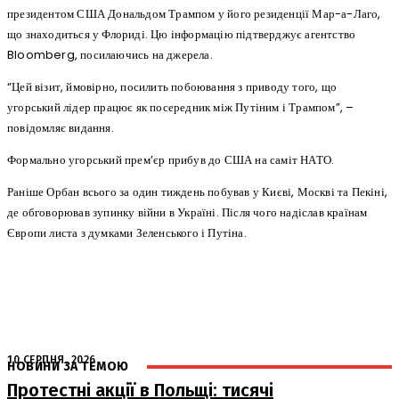
президентом США Дональдом Трампом у його резиденції Мар-а-Лаго,
що знаходиться у Флориді. Цю інформацію підтверджує агентство
Bloomberg, посилаючись на джерела.
“Цей візит, ймовірно, посилить побоювання з приводу того, що
угорський лідер працює як посередник між Путіним і Трампом”, –
повідомляє видання.
Формально угорський прем’єр прибув до США на саміт НАТО.
Раніше Орбан всього за один тиждень побував у Києві, Москві та Пекіні,
де обговорював зупинку війни в Україні. Після чого надіслав країнам
Європи листа з думками Зеленського і Путіна.
10 СЕРПНЯ, 2026
НОВИНИ ЗА ТЕМОЮ
Протестні акції в Польщі: тисячі