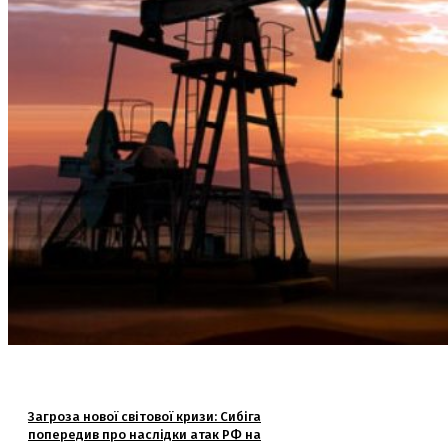
Загроза нової світової кризи: Сибіга
попередив про наслідки атак РФ на