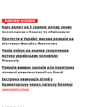
поділіться
ВАЖЛИВІ НОВИНИ
Курс валют на 5 серпня: долар знову
подорожчав у банках та обмінниках
Протести в Україні: масова реакція на
відставку Михайла Федорова
Чехія очікує на значне скорочення
потоку українських чоловіків-
біженців
Румунія вживає заходів для порятунку
атомної електростанції на Дунаї
Екстрена евакуація дітей у
Краматорську через загрозу безпеці
ЗАВАНТАЖИТИ БІЛЬШЕ