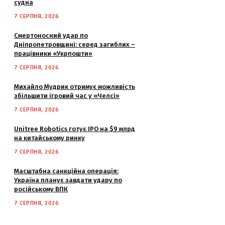
судна
7 СЕРПНЯ, 2026
Смертоносний удар по
Дніпропетровщині: серед загиблих –
працівники «Укрпошти»
7 СЕРПНЯ, 2026
Михайло Мудрик отримує можливість
збільшити ігровий час у «Челсі»
7 СЕРПНЯ, 2026
Unitree Robotics готує IPO на $9 млрд
на китайському ринку
7 СЕРПНЯ, 2026
Масштабна санкційна операція:
Україна планує завдати удару по
російському ВПК
7 СЕРПНЯ, 2026