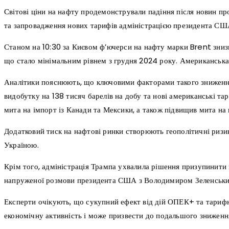
Світові ціни на нафту продемонстрували падіння після новин 
та запровадження нових тарифів адміністрацією президента СШ
Станом на 10:30 за Києвом ф’ючерси на нафту марки Brent знизил
що стало мінімальним рівнем з грудня 2024 року. Американська 
Аналітики пояснюють, що ключовими факторами такого знижен
видобутку на 138 тисяч барелів на добу та нові американські 
мита на імпорт із Канади та Мексики, а також підвищив мита на 
Додатковий тиск на нафтові ринки створюють геополітичні ризик
Україною.
Крім того, адміністрація Трампа ухвалила рішення призупинити 
напруженої розмови президента США з Володимиром Зеленськи
Експерти очікують, що сукупний ефект від дій ОПЕК+ та тариф
економічну активність і може призвести до подальшого зниженн