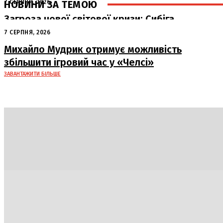
НОВИНИ ЗА ТЕМОЮ
7 СЕРПНЯ, 2026
Загроза нової світової кризи: Сибіга
попередив про наслідки атак РФ на
7 СЕРПНЯ, 2026
судна
Михайло Мудрик отримує можливість
збільшити ігровий час у «Челсі»
ЗАВАНТАЖИТИ БІЛЬШЕ
Політика
Економіка
Бізнес
Блоги
Світ
Техно