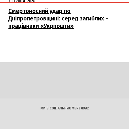
7 СЕРПНЯ, 2026
Смертоносний удар по
Дніпропетровщині: серед загиблих –
працівники «Укрпошти»
DAILY
INSIDER
логії
Авто
Арт
Наука
МИ В СОЦІАЛЬНИХ МЕРЕЖАХ: