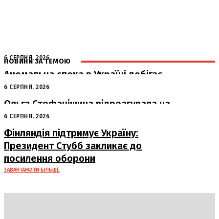
6 СЕРПНЯ, 2026
НОВИНИ ЗА ТЕМОЮ
Аномальна спека в Україні добігає
кінця: очікується похолодання
6 СЕРПНЯ, 2026
Ольга Стефанішина відреагувала на
підозри від НАБУ та САП
6 СЕРПНЯ, 2026
Фінляндія підтримує Україну:
Президент Стубб закликає до
посилення оборони
ЗАВАНТАЖИТИ БІЛЬШЕ
DAILY