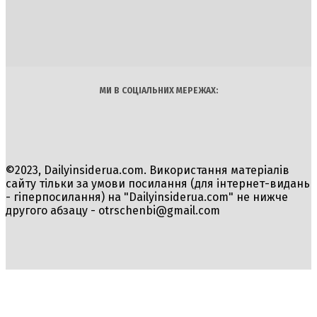
INSIDER
Політика
Економіка
Бізнес
Блоги
Світ
Технології
Авто
Арт
Наука
МИ В СОЦІАЛЬНИХ МЕРЕЖАХ:
©2023, Dailyinsiderua.com. Використання матеріалів
сайту тільки за умови посилання (для інтернет-видань
- гіперпосилання) на "Dailyinsiderua.com" не нижче
другого абзацу -
otrschenbi@gmail.com