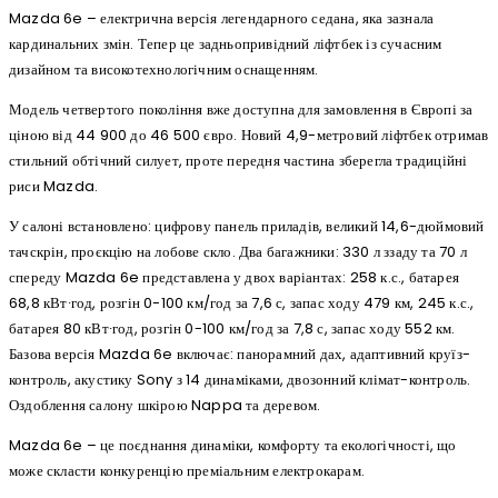
Mazda 6e – електрична версія легендарного седана, яка зазнала
кардинальних змін. Тепер це задньопривідний ліфтбек із сучасним
дизайном та високотехнологічним оснащенням.
Модель четвертого покоління вже доступна для замовлення в Європі за
ціною від 44 900 до 46 500 євро. Новий 4,9-метровий ліфтбек отримав
стильний обтічний силует, проте передня частина зберегла традиційні
риси Mazda.
У салоні встановлено: цифрову панель приладів, великий 14,6-дюймовий
тачскрін, проєкцію на лобове скло. Два багажники: 330 л ззаду та 70 л
спереду Mazda 6e представлена у двох варіантах: 258 к.с., батарея
68,8 кВт∙год, розгін 0-100 км/год за 7,6 с, запас ходу 479 км, 245 к.с.,
батарея 80 кВт∙год, розгін 0-100 км/год за 7,8 с, запас ходу 552 км.
Базова версія Mazda 6e включає: панорамний дах, адаптивний круїз-
контроль, акустику Sony з 14 динаміками, двозонний клімат-контроль.
Оздоблення салону шкірою Nappa та деревом.
Mazda 6e – це поєднання динаміки, комфорту та екологічності, що
може скласти конкуренцію преміальним електрокарам.