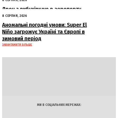
серпня у Львові
8 СЕРПНЯ, 2026
Дрон з вибухівкою в аеропорту
Лейпцига: США підозрюють Росію
8 СЕРПНЯ, 2026
Аномальні погодні умови: Super El
Niño загрожує Україні та Європі в
зимовий період
ЗАВАНТАЖИТИ БІЛЬШЕ
DAILY
INSIDER
Політика
Економіка
Бізнес
Блоги
Світ
Технології
Авто
Арт
Наука
МИ В СОЦІАЛЬНИХ МЕРЕЖАХ: