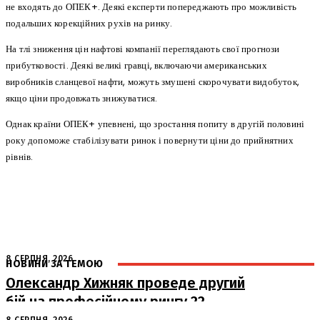
не входять до ОПЕК+. Деякі експерти попереджають про можливість
подальших корекційних рухів на ринку.
На тлі зниження цін нафтові компанії переглядають свої прогнози
прибутковості. Деякі великі гравці, включаючи американських
виробників сланцевої нафти, можуть змушені скорочувати видобуток,
якщо ціни продовжать знижуватися.
Однак країни ОПЕК+ упевнені, що зростання попиту в другій половині
року допоможе стабілізувати ринок і повернути ціни до прийнятних
рівнів.
8 СЕРПНЯ, 2026
НОВИНИ ЗА ТЕМОЮ
Олександр Хижняк проведе другий
бій на професійному рингу 22