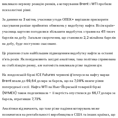
викликало нервову реакцію ринків, а котирування Brent і WTI пробили
психологічні рівні.
За даними на 3 квітня, учасники угоди ОПЕК+ вирішили прискорити
скасування раніше прийнятих обмежень у видобутку нафти. Вісім країн-
учасниць картелю погодилися збільшити видобуток з травня на 411 тисяч
барелів на добу. Загальне скорочення, що становило 2,2 мільйона барелів
на добу, буде поступово скасовано.
Це рішення стало найбільшим підвищенням видобутку нафти за останні
п’ять років. Як повідомляють західні аналітики, така політика спрямована
на стабілізацію ринку, але натомість викликала різке падіння цін.
На лондонській біржі ICE Futures червневі ф’ючерси на нафту марки
Brent впали до 69,64 долара за барель, що на 7,08% нижче рівня
попередньої сесії. Нафта WTI на Нью-Йоркській товарній біржі
(NYMEX) також подешевшала – її вартість опустилася до 66,17 долара за
барель, втративши 7,73%.
Аналітики відзначають, що таке різке падіння котирувань може
позначитися на рентабельності виробництва в США та інших країнах, що