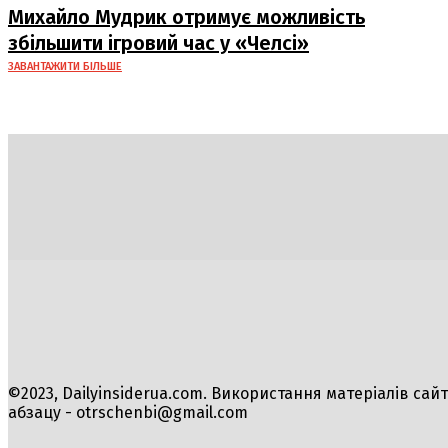
судна
Михайло Мудрик отримує можливість
збільшити ігровий час у «Челсі»
ЗАВАНТАЖИТИ БІЛЬШЕ
Політика
Економіка
Бізнес
Блоги
Світ
Техно
©2023, Dailyinsiderua.com. Використання матеріалів сай
абзацу -
otrschenbi@gmail.com