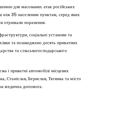
шенню для масованих атак російських
льш ніж 35 населеним пунктам, серед яких
лів отримали поранення.
фраструктури, соціальні установи та
рхівки та пошкоджено десять приватних
дарства та сільськогосподарського
ежа і приватні автомобілі місцевих
а, Станіслав, Берислав, Тягинка та місто
на медична допомога.