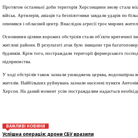
Протягом останньої доби територія Херсонщини знову стала мі
військ. Артилерія, авіація та безпілотники завдали ударів по бі
опинився і обласний центр. Внаслідок агресії троє мирних жите
Основними цілями ворожих обстрілів стали об'єкти критичної ін
житлові райони. В результаті атак було знищено три багатопове
будинків. Крім того, постраждали території фермерського госпо
підприємства.
У ході обстрілів також зазнали ушкоджень церква, водонапірна в
жителів. Найбільших руйнувань зазнали населені пункти Антонівк
Херсон. На даний момент усім постраждалим надається необхід
поділіться
ВАЖЛИВІ НОВИНИ
Успішна операція: дрони СБУ вразили