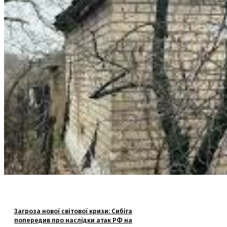
Загроза нової світової кризи: Сибіга
попередив про наслідки атак РФ на