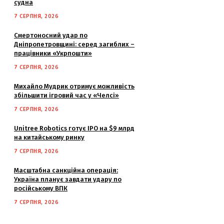
судна
7 СЕРПНЯ, 2026
Смертоносний удар по
Дніпропетровщині: серед загиблих –
працівники «Укрпошти»
7 СЕРПНЯ, 2026
Михайло Мудрик отримує можливість
збільшити ігровий час у «Челсі»
7 СЕРПНЯ, 2026
Unitree Robotics готує IPO на $9 млрд
на китайському ринку
7 СЕРПНЯ, 2026
Масштабна санкційна операція:
Україна планує завдати удару по
російському ВПК
7 СЕРПНЯ, 2026