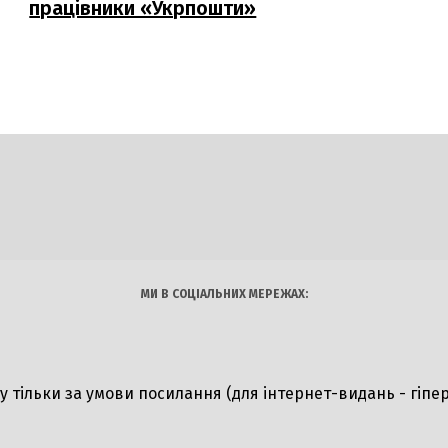
працівники «Укрпошти»
DAILY
INSIDER
логії
Авто
Арт
Наука
МИ В СОЦІАЛЬНИХ МЕРЕЖАХ:
ту тільки за умови посилання (для інтернет-видань - гіпе