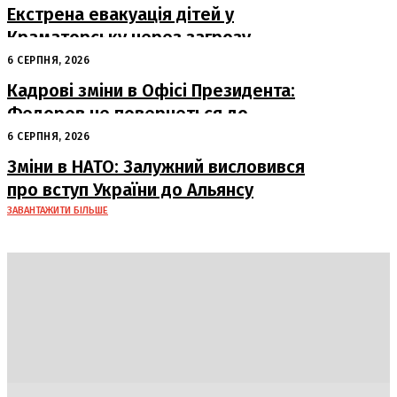
Екстрена евакуація дітей у
Краматорську через загрозу
безпеці
6 СЕРПНЯ, 2026
Кадрові зміни в Офісі Президента:
Федоров не повернеться до
Міноборони
6 СЕРПНЯ, 2026
Зміни в НАТО: Залужний висловився
про вступ України до Альянсу
ЗАВАНТАЖИТИ БІЛЬШЕ
DAILY
INSIDER
Політика
Економіка
Бізнес
Блоги
Світ
Технології
Авто
Арт
Наука