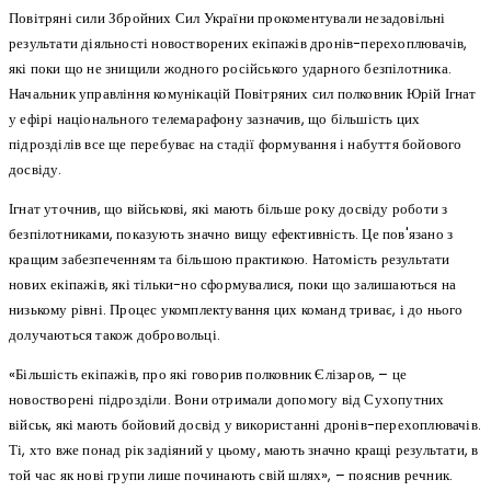
Повітряні сили Збройних Сил України прокоментували незадовільні
результати діяльності новостворених екіпажів дронів-перехоплювачів,
які поки що не знищили жодного російського ударного безпілотника.
Начальник управління комунікацій Повітряних сил полковник Юрій Ігнат
у ефірі національного телемарафону зазначив, що більшість цих
підрозділів все ще перебуває на стадії формування і набуття бойового
досвіду.
Ігнат уточнив, що військові, які мають більше року досвіду роботи з
безпілотниками, показують значно вищу ефективність. Це пов'язано з
кращим забезпеченням та більшою практикою. Натомість результати
нових екіпажів, які тільки-но сформувалися, поки що залишаються на
низькому рівні. Процес укомплектування цих команд триває, і до нього
долучаються також добровольці.
«Більшість екіпажів, про які говорив полковник Єлізаров, – це
новостворені підрозділи. Вони отримали допомогу від Сухопутних
військ, які мають бойовий досвід у використанні дронів-перехоплювачів.
Ті, хто вже понад рік задіяний у цьому, мають значно кращі результати, в
той час як нові групи лише починають свій шлях», – пояснив речник.