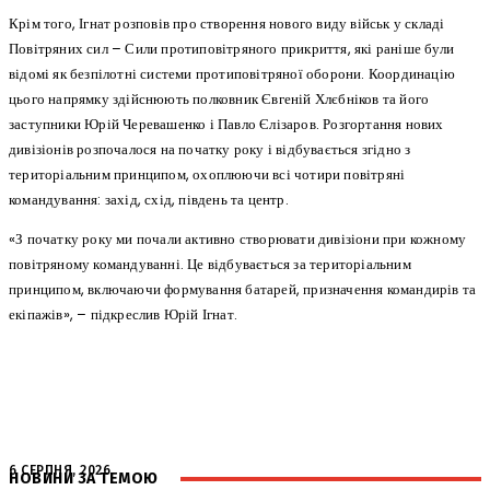
Крім того, Ігнат розповів про створення нового виду військ у складі
Повітряних сил – Сили протиповітряного прикриття, які раніше були
відомі як безпілотні системи протиповітряної оборони. Координацію
цього напрямку здійснюють полковник Євгеній Хлєбніков та його
заступники Юрій Черевашенко і Павло Єлізаров. Розгортання нових
дивізіонів розпочалося на початку року і відбувається згідно з
територіальним принципом, охоплюючи всі чотири повітряні
командування: захід, схід, південь та центр.
«З початку року ми почали активно створювати дивізіони при кожному
повітряному командуванні. Це відбувається за територіальним
принципом, включаючи формування батарей, призначення командирів та
екіпажів», – підкреслив Юрій Ігнат.
6 СЕРПНЯ, 2026
НОВИНИ ЗА ТЕМОЮ