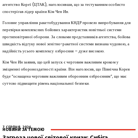
агентство Кореї (ЦТАК), наголосивши, що за тестуванням особисто
спостерігав лідер країни Кім Чен Ин.
Головне управління ракетобудування КНДР провело випробування для
перевірки комплексних бойових характеристик новітньої системи
протиповітряної оборони. За словами представників агентства, бойова
швидкість відгуку нової зенітно-ракетної системи визнана чудовою, а
надійність усього комплексу озброєння – дуже високою.
Кім Чен Ин заявив, що цей запуск є черговим важливим кроком у
зміцненні обороноздатності країни. Він наголосив, що Північна Корея
буде “оснащена черговим важливим оборонним озброєнням”, що має
суттєво підвищити рівень національної безпеки.
7 СЕРПНЯ, 2026
НОВИНИ ЗА ТЕМОЮ
Загроза нової світової кризи: Сибіга