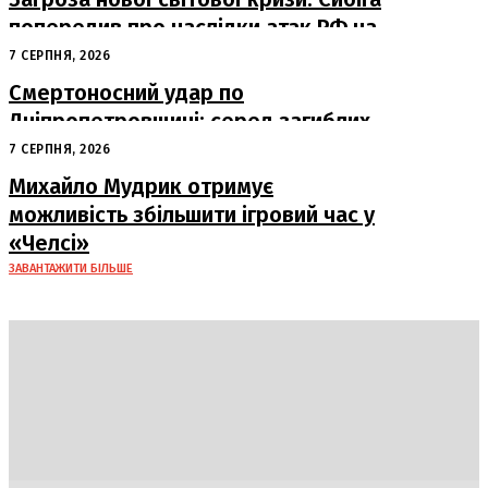
попередив про наслідки атак РФ на
судна
7 СЕРПНЯ, 2026
Смертоносний удар по
Дніпропетровщині: серед загиблих
– працівники «Укрпошти»
7 СЕРПНЯ, 2026
Михайло Мудрик отримує
можливість збільшити ігровий час у
«Челсі»
ЗАВАНТАЖИТИ БІЛЬШЕ
DAILY
INSIDER
Політика
Економіка
Бізнес
Блоги
Світ
Технології
Авто
Арт
Наука