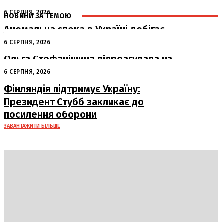
6 СЕРПНЯ, 2026
НОВИНИ ЗА ТЕМОЮ
Аномальна спека в Україні добігає
кінця: очікується похолодання
6 СЕРПНЯ, 2026
Ольга Стефанішина відреагувала на
підозри від НАБУ та САП
6 СЕРПНЯ, 2026
Фінляндія підтримує Україну:
Президент Стубб закликає до
посилення оборони
ЗАВАНТАЖИТИ БІЛЬШЕ
DAILY
INSIDER
Політика
Економіка
Бізнес
Блоги
Світ
Технології
Авто
Арт
Наука