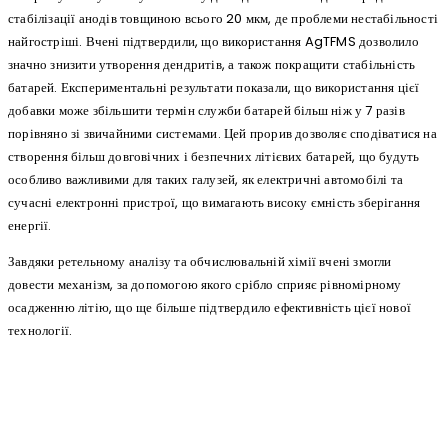
стабілізації анодів товщиною всього 20 мкм, де проблеми нестабільності
найгостріші. Вчені підтвердили, що використання AgTFMS дозволило
значно знизити утворення дендритів, а також покращити стабільність
батарей. Експериментальні результати показали, що використання цієї
добавки може збільшити термін служби батарей більш ніж у 7 разів
порівняно зі звичайними системами. Цей прорив дозволяє сподіватися на
створення більш довговічних і безпечних літієвих батарей, що будуть
особливо важливими для таких галузей, як електричні автомобілі та
сучасні електронні пристрої, що вимагають високу ємність зберігання
енергії.
Завдяки ретельному аналізу та обчислювальній хімії вчені змогли
довести механізм, за допомогою якого срібло сприяє рівномірному
осадженню літію, що ще більше підтвердило ефективність цієї нової
технології.