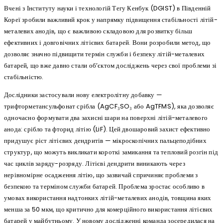
Вчені з Інституту науки і технологій Тегу Кенбук (DGIST) в Південній
Кореї зробили важливий крок у напрямку підвищення стабільності літій-
металевих анодів, що є важливою складовою для розвитку більш
ефективних і довговічних літієвих батарей. Вони розробили метод, що
дозволяє значно підвищити термін служби і безпеку літій-металевих
батарей, що вже давно стали об’єктом досліджень через свої проблеми зі
стабільністю.
Дослідники застосували нову електролітну добавку —
трифторметансульфонат срібла (AgCF₃SO₃ або AgTFMS), яка дозволяє
одночасно формувати два захисні шари на поверхні літій-металевого
анода: срібло та фторид літію (LiF). Цей двошаровий захист ефективно
придушує ріст літієвих дендритів — мікроскопічних пальцеподібних
структур, що можуть викликати короткі замикання та тепловий розгін під
час циклів заряду-розряду. Літієві дендрити виникають через
нерівномірне осадження літію, що зазвичай спричиняє проблеми з
безпекою та терміном служби батарей. Проблема зростає особливо в
умовах використання надтонких літій-металевих анодів, товщина яких
менша за 50 мкм, що критично для комерційного використання літієвих
батарей у майбутньому. У новому дослідженні команда зосередилася на