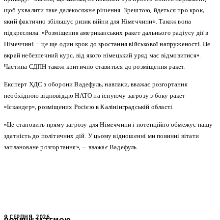
щоб ухвалити таке далекосяжне рішення. Зрештою, йдеться про крок,
який фактично збільшує ризик війни для Німеччини». Також вона
підкреслила: «Розміщення американських ракет дальнього радіусу дії в
Німеччині – це ще один крок до зростання військової напруженості. Це
вкрай небезпечний курс, від якого німецький уряд має відмовитися».
Частина СДПН також критично ставиться до розміщення ракет.
Експерт ХДС з оборони Вадефуль, навпаки, вважає розгортання
необхідною відповіддю НАТО на існуючу загрозу з боку ракет
«Іскандер», розміщених Росією в Калінінградській області.
«Це становить пряму загрозу для Німеччини і потенційно обмежує нашу
здатність до політичних дій. У цьому відношенні ми повинні вітати
заплановане розгортання», – вважає Вадефуль.
9 СЕРПНЯ, 2026