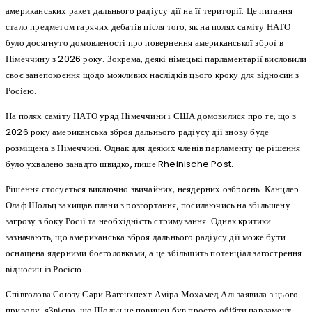
американських ракет дальнього радіусу дії на її території. Це питання
стало предметом гарячих дебатів після того, як на полях саміту НАТО
було досягнуто домовленості про повернення американської зброї в
Німеччину з 2026 року. Зокрема, деякі німецькі парламентарії висловили
своє занепокоєння щодо можливих наслідків цього кроку для відносин з
Росією.
На полях саміту НАТО уряд Німеччини і США домовилися про те, що з
2026 року американська зброя дальнього радіусу дії знову буде
розміщена в Німеччині. Однак для деяких членів парламенту це рішення
було ухвалено занадто швидко, пише Rheinische Post.
Рішення стосується виключно звичайних, неядерних озброєнь. Канцлер
Олаф Шольц захищав плани з розгортання, посилаючись на збільшену
загрозу з боку Росії та необхідність стримування. Однак критики
зазначають, що американська зброя дальнього радіусу дії може бути
оснащена ядерними боєголовками, а це збільшить потенціал загострення
відносин із Росією.
Співголова Союзу Сари Вагенкнехт Аміра Мохамед Алі заявила з цього
приводу: «Звісно, що Шольц не повинен був просто обійти парламент,