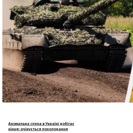
Аномальна спека в Україні добігає
кінця: очікується похолодання