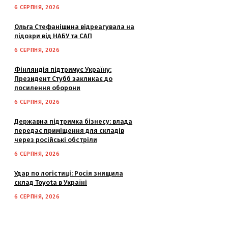
6 СЕРПНЯ, 2026
Ольга Стефанішина відреагувала на
підозри від НАБУ та САП
6 СЕРПНЯ, 2026
Фінляндія підтримує Україну:
Президент Стубб закликає до
посилення оборони
6 СЕРПНЯ, 2026
Державна підтримка бізнесу: влада
передає приміщення для складів
через російські обстріли
6 СЕРПНЯ, 2026
Удар по логістиці: Росія знищила
склад Toyota в Україні
6 СЕРПНЯ, 2026