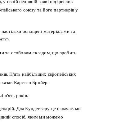
у своїй недавній заяві підкреслив
опейського союзу та його партнерів у
ь настільки оснащені матеріалами та
НАТО.
ами та особовим складом, що зробить
нків. П’ять найбільших європейських
сказав Карстен Бройер.
 п’ять років.
енарій. Для Бундесверу це означає: ми
єдиний спосіб, яким ми можемо