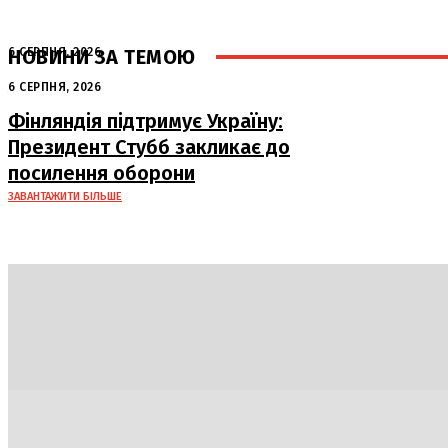
НОВИНИ ЗА ТЕМОЮ
6 СЕРПНЯ, 2026
Аномальна спека в Україні добігає
6 СЕРПНЯ, 2026
кінця: очікується похолодання
Фінляндія підтримує Україну:
Президент Стубб закликає до
посилення оборони
ЗАВАНТАЖИТИ БІЛЬШЕ
Політика
Економіка
Бізнес
Блоги
Світ
Техно