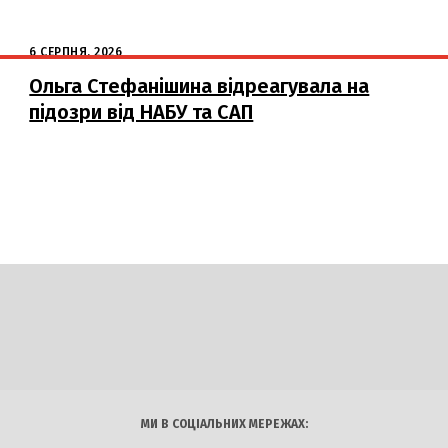
6 СЕРПНЯ, 2026
Ольга Стефанішина відреагувала на
підозри від НАБУ та САП
DAILY
INSIDER
логії
Авто
Арт
Наука
МИ В СОЦІАЛЬНИХ МЕРЕЖАХ: