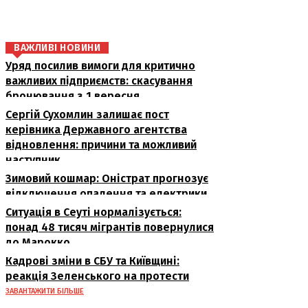
ВАЖЛИВІ НОВИНИ
Уряд посилив вимоги для критично
важливих підприємств: скасування
бронювання з 1 вересня
Сергій Сухомлин залишає пост
керівника Державного агентства
відновлення: причини та можливий
наступник
Зимовий кошмар: Оністрат прогнозує
відключення опалення та електрики
Ситуація в Сеуті нормалізується:
понад 48 тисяч мігрантів повернулися
до Марокко
Кадрові зміни в СБУ та Київщині:
реакція Зеленського на протести
ЗАВАНТАЖИТИ БІЛЬШЕ