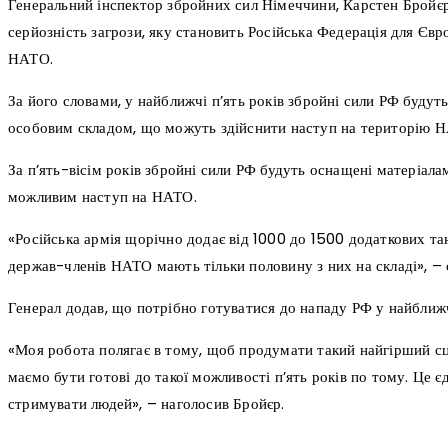
Генеральний інспектор збройних сил Німеччини, Карстен Бройєр, 
серйозність загрози, яку становить Російська Федерація для Євр
НАТО.
За його словами, у найближчі п’ять років збройні сили РФ будут
особовим складом, що можуть здійснити наступ на територію 
За п’ять-вісім років збройні сили РФ будуть оснащені матеріал
можливим наступ на НАТО.
«Російська армія щорічно додає від 1000 до 1500 додаткових та
держав-членів НАТО мають тільки половину з них на складі», – 
Генерал додав, що потрібно готуватися до нападу РФ у найближчі
«Моя робота полягає в тому, щоб продумати такий найгірший сц
маємо бути готові до такої можливості п’ять років по тому. Це 
стримувати людей», – наголосив Бройєр.
поділіться