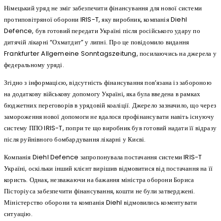
Німецький уряд не зміг забезпечити фінансування для нової системи
протиповітряної оборони IRIS-T, яку виробник, компанія Diehl
Defence, був готовий передати Україні після російського удару по
дитячій лікарні “Охматдит” у липні. Про це повідомило видання
Frankfurter Allgemeine Sonntagszeitung, посилаючись на джерела у
федеральному уряді.
Згідно з інформацією, відсутність фінансування пов’язана із забороною
на додаткову військову допомогу Україні, яка була введена в рамках
бюджетних переговорів в урядовій коаліції. Джерело зазначило, що через
замороження нової допомоги не вдалося профінансувати навіть існуючу
систему ППО IRIS-T, попри те що виробник був готовий надати її відразу
після руйнівного бомбардування лікарні у Києві.
Компанія Diehl Defence запропонувала постачання системи IRIS-T
Україні, оскільки інший клієнт вирішив відмовитися від постачання на її
користь. Однак, незважаючи на бажання міністра оборони Бориса
Пісторіуса забезпечити фінансування, кошти не були затверджені.
Міністерство оборони та компанія Diehl відмовились коментувати
ситуацію.