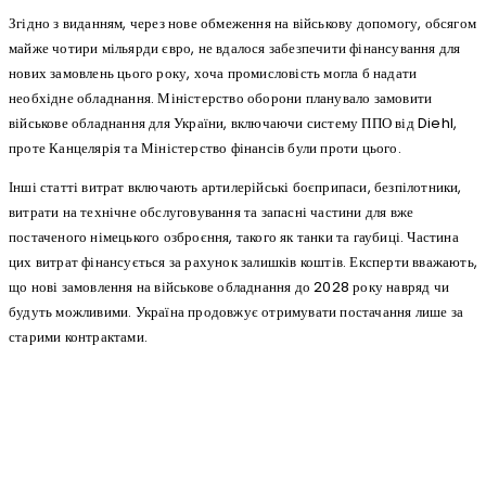
Згідно з виданням, через нове обмеження на військову допомогу, обсягом
майже чотири мільярди євро, не вдалося забезпечити фінансування для
нових замовлень цього року, хоча промисловість могла б надати
необхідне обладнання. Міністерство оборони планувало замовити
військове обладнання для України, включаючи систему ППО від Diehl,
проте Канцелярія та Міністерство фінансів були проти цього.
Інші статті витрат включають артилерійські боєприпаси, безпілотники,
витрати на технічне обслуговування та запасні частини для вже
постаченого німецького озброєння, такого як танки та гаубиці. Частина
цих витрат фінансується за рахунок залишків коштів. Експерти вважають,
що нові замовлення на військове обладнання до 2028 року навряд чи
будуть можливими. Україна продовжує отримувати постачання лише за
старими контрактами.