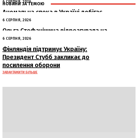
6 СЕРПНЯ, 2026
НОВИНИ ЗА ТЕМОЮ
Аномальна спека в Україні добігає
кінця: очікується похолодання
6 СЕРПНЯ, 2026
Ольга Стефанішина відреагувала на
підозри від НАБУ та САП
6 СЕРПНЯ, 2026
Фінляндія підтримує Україну:
Президент Стубб закликає до
посилення оборони
ЗАВАНТАЖИТИ БІЛЬШЕ
DAILY
INSIDER
Політика
Економіка
Бізнес
Блоги
Світ
Технології
Авто
Арт
Наука