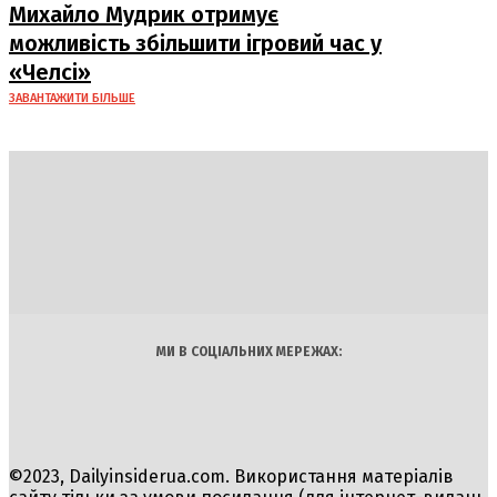
Михайло Мудрик отримує
можливість збільшити ігровий час у
«Челсі»
ЗАВАНТАЖИТИ БІЛЬШЕ
DAILY
INSIDER
Політика
Економіка
Бізнес
Блоги
Світ
Технології
Авто
Арт
Наука
МИ В СОЦІАЛЬНИХ МЕРЕЖАХ:
©2023, Dailyinsiderua.com. Використання матеріалів