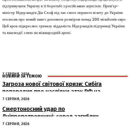
підтримувати Україну в її боротьбі з російською агресією. Прем’єр-
міністр Нідерландів Дік Схоф під час свого першого візиту до України
оголосив про новий пакет допомоги розміром понад 200 мільйонів євро.
Цей крок підкреслює тривалу відданість Нідерландів підтримці України
та взаємодії з нею на міжнародній арені.
7 СЕРПНЯ, 2026
НОВИНИ ЗА ТЕМОЮ
Загроза нової світової кризи: Сибіга
попередив про наслідки атак РФ на
судна
7 СЕРПНЯ, 2026
Смертоносний удар по
Дніпропетровщині: серед загиблих
– працівники «Укрпошти»
7 СЕРПНЯ, 2026