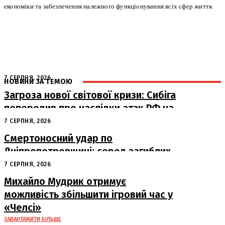
економіки та забезпечення належного функціонування всіх сфер життя.
7 СЕРПНЯ, 2026
НОВИНИ ЗА ТЕМОЮ
Загроза нової світової кризи: Сибіга
попередив про наслідки атак РФ на
судна
7 СЕРПНЯ, 2026
Смертоносний удар по
Дніпропетровщині: серед загиблих
– працівники «Укрпошти»
7 СЕРПНЯ, 2026
Михайло Мудрик отримує
можливість збільшити ігровий час у
«Челсі»
ЗАВАНТАЖИТИ БІЛЬШЕ