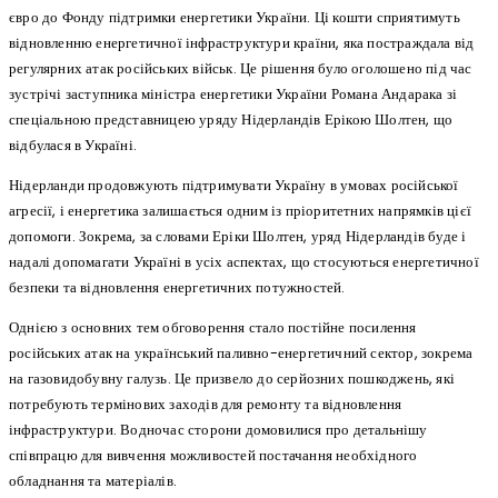
євро до Фонду підтримки енергетики України. Ці кошти сприятимуть
відновленню енергетичної інфраструктури країни, яка постраждала від
регулярних атак російських військ. Це рішення було оголошено під час
зустрічі заступника міністра енергетики України Романа Андарака зі
спеціальною представницею уряду Нідерландів Ерікою Шолтен, що
відбулася в Україні.
Нідерланди продовжують підтримувати Україну в умовах російської
агресії, і енергетика залишається одним із пріоритетних напрямків цієї
допомоги. Зокрема, за словами Еріки Шолтен, уряд Нідерландів буде і
надалі допомагати Україні в усіх аспектах, що стосуються енергетичної
безпеки та відновлення енергетичних потужностей.
Однією з основних тем обговорення стало постійне посилення
російських атак на український паливно-енергетичний сектор, зокрема
на газовидобувну галузь. Це призвело до серйозних пошкоджень, які
потребують термінових заходів для ремонту та відновлення
інфраструктури. Водночас сторони домовилися про детальнішу
співпрацю для вивчення можливостей постачання необхідного
обладнання та матеріалів.