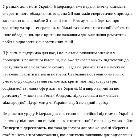
У рамках допомоги Україні, Нідерланди вже надали значну кількість
енергетичного обладнання, зокрема 211 вантажів енергетичних приладів
загальною вагою майже 3 тисячі тонн. У тому числі, йдеться про
трансформатори, генератори, мобільні газові електростанції, кабелі та
інше обладнання, що є критично важливим для виконання ремонтних
робіт і відновлення енергетичних ліній.
“Це значна підтримка для нас, і вона стане важливим внеском у
проведення ремонтної кампанії, що вже триває в межах підготовки до
наступного опалювального сезону. Завдяки цим коштам ми зможемо
частково покрити нагальні потреби. Стабільне постачання енергії є
умовою функціонування економіки, критичної інфраструктури,
соціальної та інших сфер життя в Україні. Ми щиро вдячні за цю
допомогу”, – зазначив Роман Андарак, підкресливши важливість
міжнародної підтримки для України в цей складний період.
Це рішення уряду Нідерландів є частиною постійної підтримки України
на шляху відновлення та зміцнення енергетичної безпеки в умовах війни.
Експерти підкреслюють, що така допомога допоможе країні зберегти
стабільність енергопостачання, що є життєво важливим для відновлення