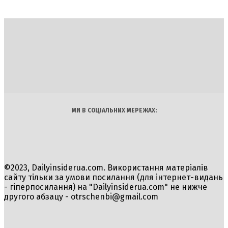
DAILY
INSIDER
Політика
Економіка
Бізнес
Блоги
Світ
Технології
Авто
Арт
Наука
МИ В СОЦІАЛЬНИХ МЕРЕЖАХ:
©2023, Dailyinsiderua.com. Використання матеріалів
сайту тільки за умови посилання (для інтернет-видань
- гіперпосилання) на "Dailyinsiderua.com" не нижче
другого абзацу -
otrschenbi@gmail.com