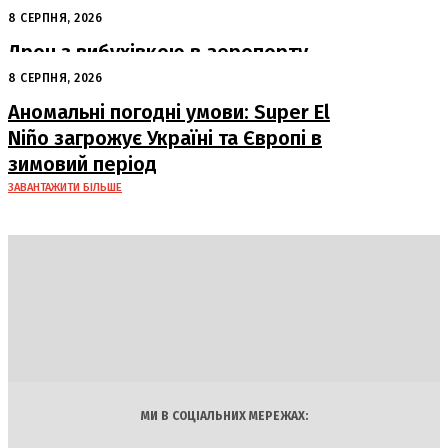
серпня у Львові
8 СЕРПНЯ, 2026
Дрон з вибухівкою в аеропорту
Лейпцига: США підозрюють Росію
8 СЕРПНЯ, 2026
Аномальні погодні умови: Super El
Niño загрожує Україні та Європі в
зимовий період
ЗАВАНТАЖИТИ БІЛЬШЕ
DAILY
INSIDER
Політика
Економіка
Бізнес
Блоги
Світ
Технології
Авто
Арт
Наука
МИ В СОЦІАЛЬНИХ МЕРЕЖАХ: