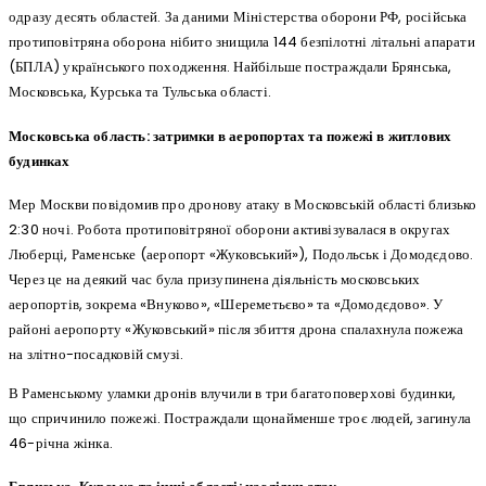
одразу десять областей. За даними Міністерства оборони РФ, російська
протиповітряна оборона нібито знищила 144 безпілотні літальні апарати
(БПЛА) українського походження. Найбільше постраждали Брянська,
Московська, Курська та Тульська області.
Московська область: затримки в аеропортах та пожежі в житлових
будинках
Мер Москви повідомив про дронову атаку в Московській області близько
2:30 ночі. Робота протиповітряної оборони активізувалася в округах
Люберці, Раменське (аеропорт «Жуковський»), Подольськ і Домодєдово.
Через це на деякий час була призупинена діяльність московських
аеропортів, зокрема «Внуково», «Шереметьєво» та «Домодєдово». У
районі аеропорту «Жуковський» після збиття дрона спалахнула пожежа
на злітно-посадковій смузі.
В Раменському уламки дронів влучили в три багатоповерхові будинки,
що спричинило пожежі. Постраждали щонайменше троє людей, загинула
46-річна жінка.