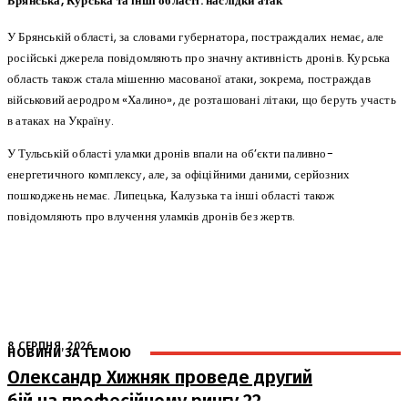
Брянська, Курська та інші області: наслідки атак
У Брянській області, за словами губернатора, постраждалих немає, але
російські джерела повідомляють про значну активність дронів. Курська
область також стала мішенню масованої атаки, зокрема, постраждав
військовий аеродром «Халино», де розташовані літаки, що беруть участь
в атаках на Україну.
У Тульській області уламки дронів впали на об’єкти паливно-
енергетичного комплексу, але, за офіційними даними, серйозних
пошкоджень немає. Липецька, Калузька та інші області також
повідомляють про влучення уламків дронів без жертв.
8 СЕРПНЯ, 2026
НОВИНИ ЗА ТЕМОЮ
Олександр Хижняк проведе другий
бій на професійному рингу 22