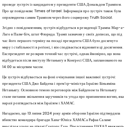
проведе зустріч із кандидатом у президенти США Дональдом Трампом.
Про це повідомляє Times of Israel. Інформація про зустріч також була
оприлюднена самим Трампом через його соцмережу Truth Social.
Згідно з повідомленням, зустріч відбудеться в резиденції Трампа Мар-а-
Лаго в Палм-Біч, штат Флорида. Трамп зазначив у своїх дописах, що під
час його першого терміну на посаді президента США було досягнуто
миру і стабільності в регіоні, і він сподівається відновити ці досягнення.
Експрезидент не розкрив точний час зустрічі, однак ймовірно, що вона
відбудеться після виступу Нетаньягу в Конгресі США, запланованого на
14:00 за місцевим часом.
Ця зустріч відбувається на фоні очікування іншої важливої зустрічі:
президента США Джо Байдена і прем’єр-міністра Ізраїлю Біньяміна
Нетаньягу. Основною темою переговорів між Байденом та Нетаньягу
стане питання звільнення заручників та угода про припинення вогню, яка
наразі розглядається між Ізраїлем і ХАМАС.
Нагадаємо, що 13 липня 2024 року армія оборони Ізраїлю підтвердила
вбивство командира бригади Хана-Юніса ХАМАСа Рафаа Саламе
внаслідок удару на півдні Сектору Газа. Представники ЦАХАЛ вважають