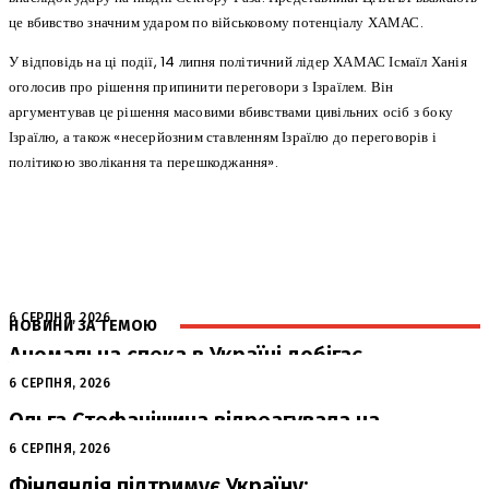
це вбивство значним ударом по військовому потенціалу ХАМАС.
У відповідь на ці події, 14 липня політичний лідер ХАМАС Ісмаїл Ханія
оголосив про рішення припинити переговори з Ізраїлем. Він
аргументував це рішення масовими вбивствами цивільних осіб з боку
Ізраїлю, а також «несерйозним ставленням Ізраїлю до переговорів і
політикою зволікання та перешкоджання».
6 СЕРПНЯ, 2026
НОВИНИ ЗА ТЕМОЮ
Аномальна спека в Україні добігає
кінця: очікується похолодання
6 СЕРПНЯ, 2026
Ольга Стефанішина відреагувала на
підозри від НАБУ та САП
6 СЕРПНЯ, 2026
Фінляндія підтримує Україну: