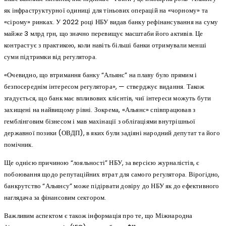
як інфраструктурної одиниці для тіньових операцій на «чорному» та
«сірому» ринках. У 2022 році НБУ видав банку рефінансування на суму
майже 3 млрд грн, що значно перевищує масштаби його активів. Це
контрастує з практикою, коли навіть більші банки отримували менші
суми підтримки від регулятора.
«Очевидно, що втримання банку “Альянс” на плаву було прямим і
безпосереднім інтересом регулятора», — стверджує видання. Також
згадується, що банк має впливових клієнтів, чиї інтереси можуть бути
захищені на найвищому рівні. Зокрема, «Альянс» співпрацював з
гемблінговим бізнесом і мав махінації з облігаціями внутрішньої
державної позики (ОВДП), в яких були задіяні народний депутат та його
помічник.
Ще однією причиною “лояльності” НБУ, за версією журналістів, є
побоювання щодо репутаційних втрат для самого регулятора. Вірогідно,
банкрутство “Альянсу” може підірвати довіру до НБУ як до ефективного
наглядача за фінансовим сектором.
Важливим аспектом є також інформація про те, що Міжнародна