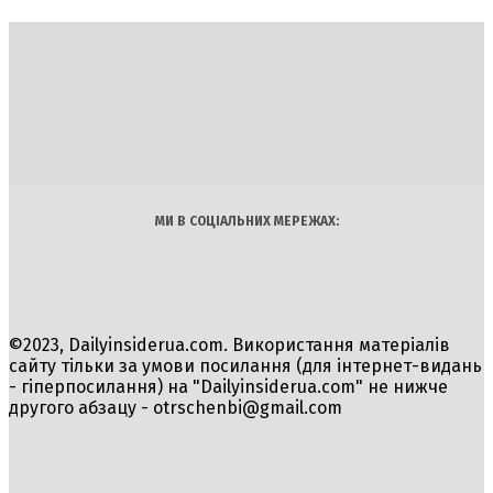
DAILY
INSIDER
Політика
Економіка
Бізнес
Блоги
Світ
Технології
Авто
Арт
Наука
МИ В СОЦІАЛЬНИХ МЕРЕЖАХ:
©2023, Dailyinsiderua.com. Використання матеріалів
сайту тільки за умови посилання (для інтернет-видань
- гіперпосилання) на "Dailyinsiderua.com" не нижче
другого абзацу -
otrschenbi@gmail.com