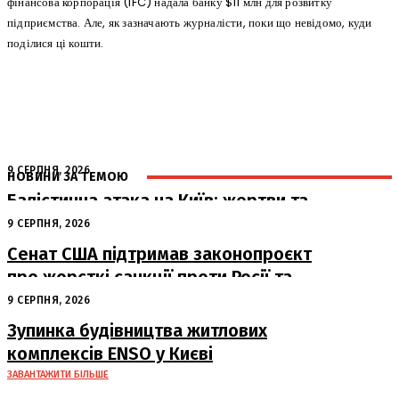
фінансова корпорація (IFC) надала банку $11 млн для розвитку
підприємства. Але, як зазначають журналісти, поки що невідомо, куди
поділися ці кошти.
9 СЕРПНЯ, 2026
НОВИНИ ЗА ТЕМОЮ
Балістична атака на Київ: жертви та
руйнування
9 СЕРПНЯ, 2026
Сенат США підтримав законопроєкт
про жорсткі санкції проти Росії та
Ірану
9 СЕРПНЯ, 2026
Зупинка будівництва житлових
комплексів ENSO у Києві
ЗАВАНТАЖИТИ БІЛЬШЕ