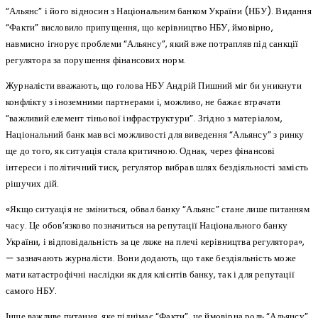
“Альянс” і його відносин з Національним банком України (НБУ). Видання
“Факти” висловило припущення, що керівництво НБУ, ймовірно,
навмисно ігнорує проблеми “Альянсу”, який вже потрапляв під санкції
регулятора за порушення фінансових норм.
Журналісти вважають, що голова НБУ Андрій Пишний міг би уникнути
конфлікту з іноземними партнерами і, можливо, не бажає втрачати
“важливий елемент тіньової інфраструктури”. Згідно з матеріалом,
Національний банк мав всі можливості для виведення “Альянсу” з ринку
ще до того, як ситуація стала критичною. Однак, через фінансові
інтереси і політичний тиск, регулятор вибрав шлях бездіяльності замість
рішучих дій.
«Якщо ситуація не зміниться, обвал банку “Альянс” стане лише питанням
часу. Це обов’язково позначиться на репутації Національного банку
України, і відповідальність за це ляже на плечі керівництва регулятора»,
— зазначають журналісти. Вони додають, що таке бездіяльність може
мати катастрофічні наслідки як для клієнтів банку, так і для репутації
самого НБУ.
Інше важливе питання, яке піднімає “Факти”, це ймовірна роль “Альянсу”