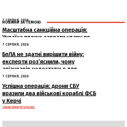
7 СЕРПНЯ, 2026
НОВИНИ ЗА ТЕМОЮ
Масштабна санкційна операція:
Україна планує завдати удару по
російському ВПК
7 СЕРПНЯ, 2026
БпЛА не здатні вирішити війну:
експерти роз’яснили, чому
авіаударів недостатньо для
досягнення миру
7 СЕРПНЯ, 2026
Успішна операція: дрони СБУ
вразили два військові кораблі ФСБ
у Керчі
ЗАВАНТАЖИТИ БІЛЬШЕ