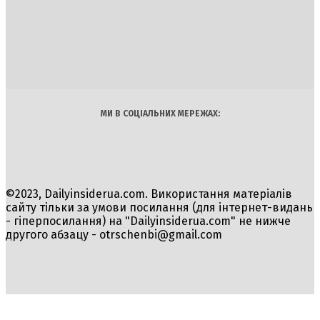
DAILY
INSIDER
Політика
Економіка
Бізнес
Блоги
Світ
Технології
Авто
Арт
Наука
МИ В СОЦІАЛЬНИХ МЕРЕЖАХ:
©2023, Dailyinsiderua.com. Використання матеріалів
сайту тільки за умови посилання (для інтернет-видань
- гіперпосилання) на "Dailyinsiderua.com" не нижче
другого абзацу -
otrschenbi@gmail.com