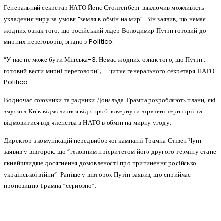
Генеральний секретар НАТО Йенс Столтенберг виключив можливість
укладення миру за умови “земля в обмін на мир”. Він заявив, що немає
жодних ознак того, що російський лідер Володимир Путін готовий до
мирних переговорів, згідно з Politico.
“У нас не може бути Мінська-3. Немає жодних ознак того, що Путін…
готовий вести мирні переговори”, – цитує генерального секретаря НАТО
Politico.
Водночас союзники та радники Дональда Трампа розробляють плани, які
змусять Київ відмовитися від спроб повернути втрачені території та
відмовитися від членства в НАТО в обмін на мирну угоду.
Директор з комунікацій передвиборчої кампанії Трампа Стівен Чунг
заявив у вівторок, що “головним пріоритетом його другого терміну стане
якнайшвидше досягнення домовленості про припинення російсько-
української війни”. Раніше у вівторок Путін заявив, що сприймає
пропозицію Трампа “серйозно”.