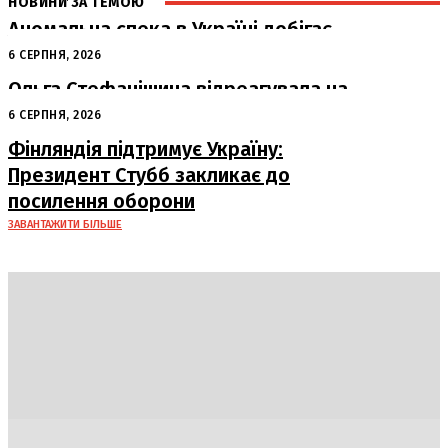
НОВИНИ ЗА ТЕМОЮ
Аномальна спека в Україні добігає
кінця: очікується похолодання
6 СЕРПНЯ, 2026
Ольга Стефанішина відреагувала на
підозри від НАБУ та САП
6 СЕРПНЯ, 2026
Фінляндія підтримує Україну:
Президент Стубб закликає до
посилення оборони
ЗАВАНТАЖИТИ БІЛЬШЕ
DAILY
INSIDER
Політика
Економіка
Бізнес
Блоги
Світ
Технології
Авто
Арт
Наука