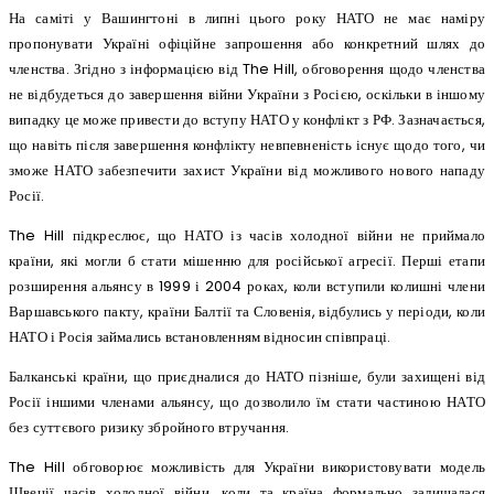
На саміті у Вашингтоні в липні цього року НАТО не має наміру
пропонувати Україні офіційне запрошення або конкретний шлях до
членства. Згідно з інформацією від The Hill, обговорення щодо членства
не відбудеться до завершення війни України з Росією, оскільки в іншому
випадку це може привести до вступу НАТО у конфлікт з РФ. Зазначається,
що навіть після завершення конфлікту невпевненість існує щодо того, чи
зможе НАТО забезпечити захист України від можливого нового нападу
Росії.
The Hill підкреслює, що НАТО із часів холодної війни не приймало
країни, які могли б стати мішенню для російської агресії. Перші етапи
розширення альянсу в 1999 і 2004 роках, коли вступили колишні члени
Варшавського пакту, країни Балтії та Словенія, відбулись у періоди, коли
НАТО і Росія займались встановленням відносин співпраці.
Балканські країни, що приєдналися до НАТО пізніше, були захищені від
Росії іншими членами альянсу, що дозволило їм стати частиною НАТО
без суттєвого ризику збройного втручання.
The Hill обговорює можливість для України використовувати модель
Швеції часів холодної війни, коли та країна формально залишалася