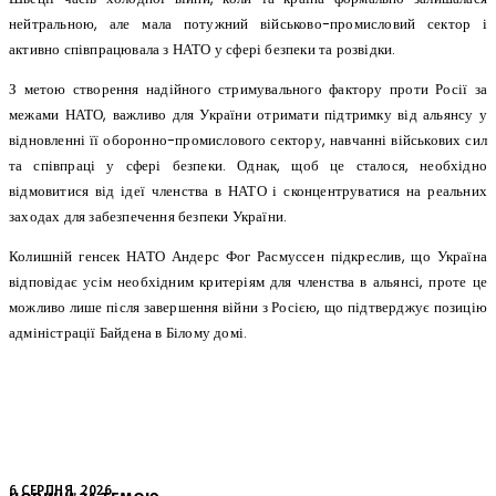
нейтральною, але мала потужний військово-промисловий сектор і
активно співпрацювала з НАТО у сфері безпеки та розвідки.
З метою створення надійного стримувального фактору проти Росії за
межами НАТО, важливо для України отримати підтримку від альянсу у
відновленні її оборонно-промислового сектору, навчанні військових сил
та співпраці у сфері безпеки. Однак, щоб це сталося, необхідно
відмовитися від ідеї членства в НАТО і сконцентруватися на реальних
заходах для забезпечення безпеки України.
Колишній генсек НАТО Андерс Фог Расмуссен підкреслив, що Україна
відповідає усім необхідним критеріям для членства в альянсі, проте це
можливо лише після завершення війни з Росією, що підтверджує позицію
адміністрації Байдена в Білому домі.
6 СЕРПНЯ, 2026