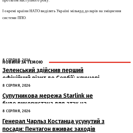
протягом наступного року.
І окремі країни НАТО виділять Україні мільярд доларів на зміцнення
системи ППО.
8 СЕРПНЯ, 2026
НОВИНИ ЗА ТЕМОЮ
Зеленський здійснив перший
офіційний візит до Сербії: ключові
переговори з Вучичем
8 СЕРПНЯ, 2026
Супутникова мережа Starlink не
буде використана для атак на
російські пускові установки
8 СЕРПНЯ, 2026
Генерал Чарльз Костанца усунутий з
посади: Пентагон вживає заходів