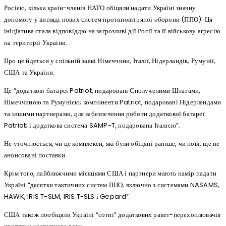
Росією, кілька країн-членів НАТО обіцяли надати Україні значну
допомогу у вигляді нових систем протиповітряної оборони (ППО). Ця
ініціатива стала відповіддю на загрозливі дії Росії та її військову агресію
на території України.
Про це йдеться у спільній заяві Німеччини, Італії, Нідерландів, Румунії,
США та України.
Це “додаткові батареї Patriot, подаровані Сполученими Штатами,
Німеччиною та Румунією; компоненти Patriot, подаровані Нідерландами
та іншими партнерами, для забезпечення роботи додаткової батареї
Patriot; і додаткова система SAMP-T, подарована Італією”.
Не уточнюється, чи це комплекси, які були обіцяні раніше, чи нові, ще не
анонсовані поставки.
Крім того, найближчими місяцями США і партнери мають намір надати
Україні “десятки тактичних систем ППО, включно з системами NASAMS,
HAWK, IRIS T-SLM, IRIS T-SLS і Gepard”.
США також пообіцяли Україні “сотні” додаткових ракет-перехоплювачів