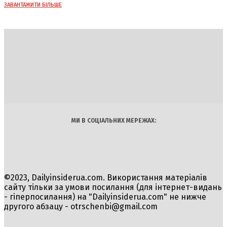
ЗАВАНТАЖИТИ БІЛЬШЕ
DAILY
INSIDER
Політика
Економіка
Бізнес
Блоги
Світ
Технології
Авто
Арт
Наука
МИ В СОЦІАЛЬНИХ МЕРЕЖАХ:
©2023, Dailyinsiderua.com. Використання матеріалів
сайту тільки за умови посилання (для інтернет-видань
- гіперпосилання) на "Dailyinsiderua.com" не нижче
другого абзацу -
otrschenbi@gmail.com