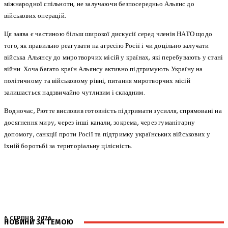
міжнародної спільноти, не залучаючи безпосередньо Альянс до
військових операцій.
Ця заява є частиною більш широкої дискусії серед членів НАТО щодо
того, як правильно реагувати на агресію Росії і чи доцільно залучати
війська Альянсу до миротворчих місій у країнах, які перебувають у стані
війни. Хоча багато країн Альянсу активно підтримують Україну на
політичному та військовому рівні, питання миротворчих місій
залишається надзвичайно чутливим і складним.
Водночас, Рютте висловив готовність підтримати зусилля, спрямовані на
досягнення миру, через інші канали, зокрема, через гуманітарну
допомогу, санкції проти Росії та підтримку українських військових у
їхній боротьбі за територіальну цілісність.
6 СЕРПНЯ, 2026
НОВИНИ ЗА ТЕМОЮ