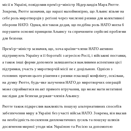
місії в Україні, повідомив прем’єр-міністр Нідерландів Марк Рютте.
Зокрема, Рютте зазначив, що наразі малоймовірно, що Альянс візьме на
себе роль миротворців у регіоні через численні ризики для колективної
оборони НАТО. Однак, він також додав, що подібна роль НАТО могла б
порушити основні принципи Альянсу та спричинити серйозні проблеми
для безпеки.
Прем’єр-міністр зазначив, що, хоча країни-члени НАТО активно
підтримують Україну в її боротьбі з агресією Росії, і військові поставки,
а також інші форми допомоги залишаються важливими аспектами цієї
підтримки, участь у миротворчій місії не є доцільною. Однією з
головних причин цього рішення є ризики ескалації конфлікту, оскільки,
на думку Рютте, будь-яке залучення НАТО до миротворчих операцій
може сприйматися як акт прямого втручання, що може мати негативні
наслідки для безпеки держав-членів Альянсу.
Рютте також підкреслив важливість пошуку альтернативних способів
забезпечення миру в Україні без участі військ НАТО. Зокрема, він вказав
на необхідність посилення дипломатичних зусиль та пошуку шляхів
досягнення мирної угоди між Україною та Росією за допомогою