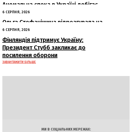
Аномальна спека в Україні добігає
кінця: очікується похолодання
6 СЕРПНЯ, 2026
Ольга Стефанішина відреагувала на
підозри від НАБУ та САП
6 СЕРПНЯ, 2026
Фінляндія підтримує Україну:
Президент Стубб закликає до
посилення оборони
ЗАВАНТАЖИТИ БІЛЬШЕ
DAILY
INSIDER
Політика
Економіка
Бізнес
Блоги
Світ
Технології
Авто
Арт
Наука
МИ В СОЦІАЛЬНИХ МЕРЕЖАХ: