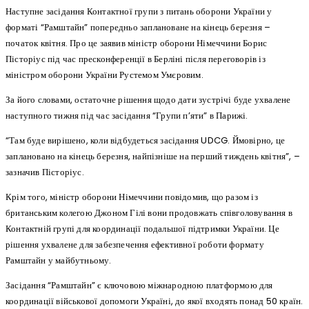
Наступне засідання Контактної групи з питань оборони України у
форматі “Рамштайн” попередньо заплановане на кінець березня –
початок квітня. Про це заявив міністр оборони Німеччини Борис
Пісторіус під час пресконференції в Берліні після переговорів із
міністром оборони України Рустемом Умєровим.
За його словами, остаточне рішення щодо дати зустрічі буде ухвалене
наступного тижня під час засідання “Групи п’яти” в Парижі.
“Там буде вирішено, коли відбудеться засідання UDCG. Ймовірно, це
заплановано на кінець березня, найпізніше на перший тиждень квітня”, –
зазначив Пісторіус.
Крім того, міністр оборони Німеччини повідомив, що разом із
британським колегою Джоном Гілі вони продовжать співголовування в
Контактній групі для координації подальшої підтримки України. Це
рішення ухвалене для забезпечення ефективної роботи формату
Рамштайн у майбутньому.
Засідання “Рамштайн” є ключовою міжнародною платформою для
координації військової допомоги Україні, до якої входять понад 50 країн.