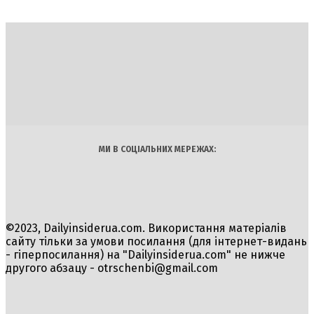
DAILY
INSIDER
Політика
Економіка
Бізнес
Блоги
Світ
Технології
Авто
Арт
Наука
МИ В СОЦІАЛЬНИХ МЕРЕЖАХ:
©2023, Dailyinsiderua.com. Використання матеріалів
сайту тільки за умови посилання (для інтернет-видань
- гіперпосилання) на "Dailyinsiderua.com" не нижче
другого абзацу -
otrschenbi@gmail.com