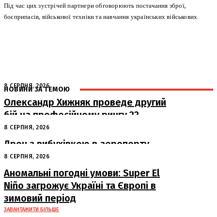
Під час цих зустрічей партнери обговорюють постачання зброї,
боєприпасів, військової техніки та навчання українських військових.
8 СЕРПНЯ, 2026
НОВИНИ ЗА ТЕМОЮ
Олександр Хижняк проведе другий
бій на професійному рингу 22
серпня у Львові
8 СЕРПНЯ, 2026
Дрон з вибухівкою в аеропорту
Лейпцига: США підозрюють Росію
8 СЕРПНЯ, 2026
Аномальні погодні умови: Super El
Niño загрожує Україні та Європі в
зимовий період
ЗАВАНТАЖИТИ БІЛЬШЕ