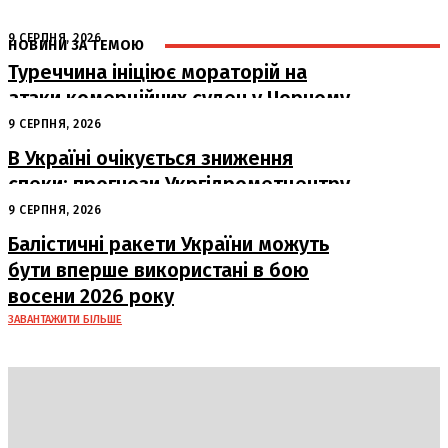
9 СЕРПНЯ, 2026
НОВИНИ ЗА ТЕМОЮ
Туреччина ініціює мораторій на
атаки комерційних суден у Чорному
морі
9 СЕРПНЯ, 2026
В Україні очікується зниження
спеки: прогнози Укргідрометцентру
на період з 10 по 16 серпня
9 СЕРПНЯ, 2026
Балістичні ракети України можуть
бути вперше використані в бою
восени 2026 року
ЗАВАНТАЖИТИ БІЛЬШЕ
DAILY
INSIDER