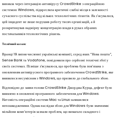
виникла через інтеракцію антивірусу CrowdStrike з операційною
системою Windows, підкреслила критичні слабкі місця в залежності
сучасного суспільства від кількох технологічних гігантів. Як з’ясувалося,
цей інцидент не лише порушив роботу тисяч організацій, а й
розкритикував надмірну концентрацію влади в руках обраних
постачальників технологічних рішень.
Технічний колапс
Вранці 19 липня численні українські компанії, серед яких “Нова пошта”,
Sense Bank та Vodafone, повідомили про серйозні технічні збої у
своїх системах. Пізніше з’ясувалося, що проблема була пов’язана з
оновленням антивірусного програмного забезпечення CrowdStrike, яке
виявилося несумісним з Windows, що призвело до глобального збою.
Відповідно до заяви голови CrowdStrike Джорджа Курца, дефект було
виявлено в оновленні програмного забезпечення для Windows.
Натомість операційні системи Mac та Linux залишилися
непошкодженими. Однак наслідки збою для Windows були значними:
мільйони комп’ютерів зазнали проблем, що вимагало складного і