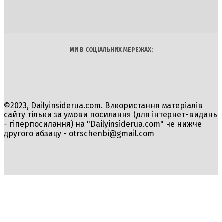
Політика
Економіка
Бізнес
Блоги
Світ
Технології
Авто
Арт
Наука
МИ В СОЦІАЛЬНИХ МЕРЕЖАХ:
©2023, Dailyinsiderua.com. Використання матеріалів
сайту тільки за умови посилання (для інтернет-видань
- гіперпосилання) на "Dailyinsiderua.com" не нижче
другого абзацу -
otrschenbi@gmail.com