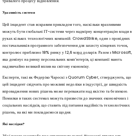
тривалого процесу відновлення.
Уразливість системи
Цей інцидент став яскравим прикладом того, наскільки вразливими
можуть бути глобальні ІТ-системи через надмірну концентрацію влади в
руках кількох технологічних компаній. CrowdStrike, один з провідних
постачальників програмного забезпечення для захисту кінцевих точок,
контролює приблизно 18% ринку у 12,6 млрд доларів. Разом з Microsoft,
яка домінує на ринку персональних комп’ютерів, ці компанії мають
надзвичайно великий вплив на світову економіку.
Експерти, такі як Федеріко Чароскі з Quorum Cyber, стверджують, що
цей інцидент свідчить про можливі недоліки в індустрії, де швидкість
впровадження нових рішень може переважати над якістю та безпекою.
Помилки в таких системах можуть призвести до значних економічних і
соціальних наслідків, що ставить під питання надійність технологічних
рішень, на які ми покладаємося щодня.
Які наслідки?
Збої такого масштабу вже спричинили значні фінансові втрати для