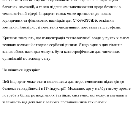
багатьох компаній, а також підвищили занепокоєння щодо безпеки в
технологічній сфері. Інцидент також може призвести до нових
юридичних та фінансових наслідків для CrowdStrike, оскільки
компанія, ймовірно, зіткнеться з численними позовами та штрафами.
Критики вказують, що концентрація технологічної влади у руках кількох
великих компаній створює серйозні ризики. Якщо один з цих гігантів
зазнає збою, наслідки можуть бути катастрофічними для численних
організацій по всьому світу.
Чи зміниться індустрія?
Цей інцидент може стати поштовхом для переосмислення підходів до
безпеки та надійності в ІТ-індустрії. Можливо, що у майбутньому зросте
потреба в більш розподілених і стійких системах, які можуть зменшити
залежність від декількох великих постачальників технологій.