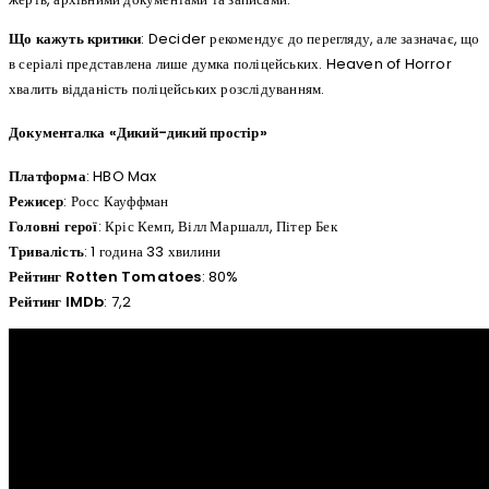
Що кажуть критики
: Decider рекомендує до перегляду, але зазначає, що
в серіалі представлена лише думка поліцейських. Heaven of Horror
хвалить відданість поліцейських розслідуванням.
Документалка «Дикий-дикий простір»
Платформа
: HBO Max
Режисер
: Росс Кауффман
Головні герої
: Кріс Кемп, Вілл Маршалл, Пітер Бек
Тривалість
: 1 година 33 хвилини
Рейтинг Rotten Tomatoes
: 80%
Рейтинг IMDb
: 7,2