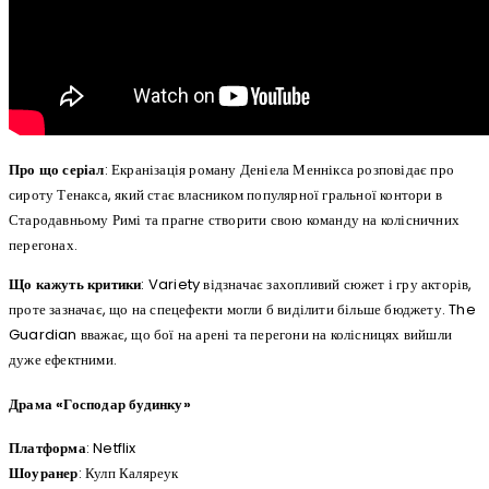
Про що серіал
: Екранізація роману Деніела Меннікса розповідає про
сироту Тенакса, який стає власником популярної гральної контори в
Стародавньому Римі та прагне створити свою команду на колісничних
перегонах.
Що кажуть критики
: Variety відзначає захопливий сюжет і гру акторів,
проте зазначає, що на спецефекти могли б виділити більше бюджету. The
Guardian вважає, що бої на арені та перегони на колісницях вийшли
дуже ефектними.
Драма «Господар будинку»
Платформа
: Netflix
Шоуранер
: Кулп Каляреук