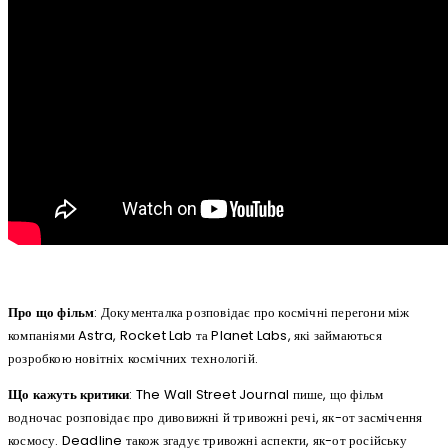
Про що фільм
: Документалка розповідає про космічні перегони між
компаніями Astra, Rocket Lab та Planet Labs, які займаються
розробкою новітніх космічних технологій.
Що кажуть критики
: The Wall Street Journal пише, що фільм
водночас розповідає про дивовижні й тривожні речі, як-от засмічення
космосу. Deadline також згадує тривожні аспекти, як-от російську