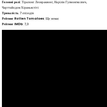
Головні ролі
: Тірапонг Леовраквонг, Нарілія Гулмонгколпеч,
Чарттайодом Хіраньястіті
Тривалість
: 7 епізодів
Рейтинг Rotten Tomatoes
: Ще немає
Рейтинг IMDb
: 7,3