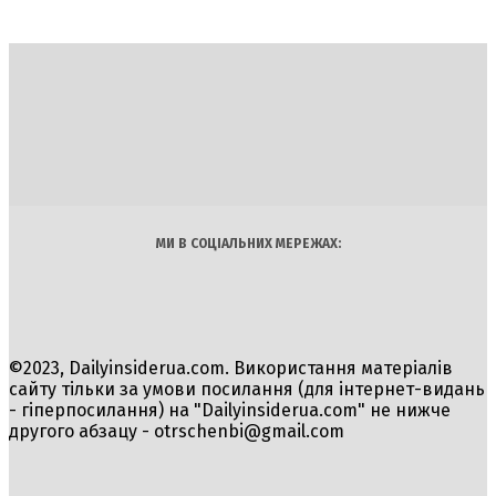
DAILY
INSIDER
Політика
Економіка
Бізнес
Блоги
Світ
Технології
Авто
Арт
Наука
МИ В СОЦІАЛЬНИХ МЕРЕЖАХ:
©2023, Dailyinsiderua.com. Використання матеріалів
сайту тільки за умови посилання (для інтернет-видань
- гіперпосилання) на "Dailyinsiderua.com" не нижче
другого абзацу -
otrschenbi@gmail.com