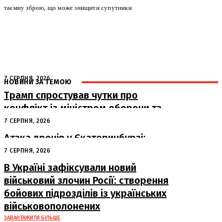
таємну зброю, що може знищити супутники.
7 СЕРПНЯ, 2026
НОВИНИ ЗА ТЕМОЮ
Трамп спростував чутки про
конфлікт із міністром оборони та
похвалив його роботу
7 СЕРПНЯ, 2026
Атака дронів у Єкатеринбурзі:
загорівся склад Wildberries
7 СЕРПНЯ, 2026
В Україні зафіксували новий
військовий злочин Росії: створення
бойових підрозділів із українських
військовополонених
ЗАВАНТАЖИТИ БІЛЬШЕ