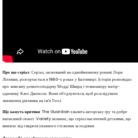
Про що серіал
: Серіал, заснований на однойменному романі Лори
Ліппман, розгортається в 1960-х роках у Балтиморі. Історія розповідає
про заможну домогосподарку Медді Шварц і темношкіру матір-
одиначку Клео Джонсон. Вони об’єднуються, щоб розслідувати
зникнення дівчинки на ім’я Тессі.
Що кажуть критики
: The Guardian хвалить акторську гру та добре
написаний сюжет. Variety зазначає, що серіал насичений деталями, що
вимагає від глядачів уважного стеження за подіями.