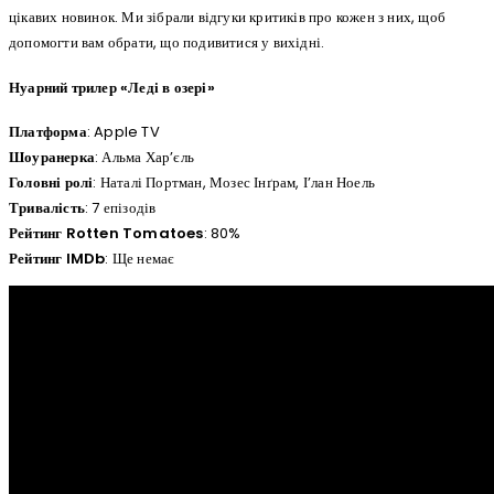
цікавих новинок. Ми зібрали відгуки критиків про кожен з них, щоб
допомогти вам обрати, що подивитися у вихідні.
Нуарний трилер «Леді в озері»
Платформа
: Apple TV
Шоуранерка
: Альма Хар’єль
Головні ролі
: Наталі Портман, Мозес Інґрам, І’лан Ноель
Тривалість
: 7 епізодів
Рейтинг Rotten Tomatoes
: 80%
Рейтинг IMDb
: Ще немає