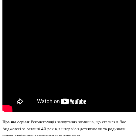
Про що серіал
: Реконструкція заплутаних злочинів, що сталися в Лос-
Анджелесі за останні 40 років, з інтерв’ю з детективами та родичами
жертв, архівними документами та записами.