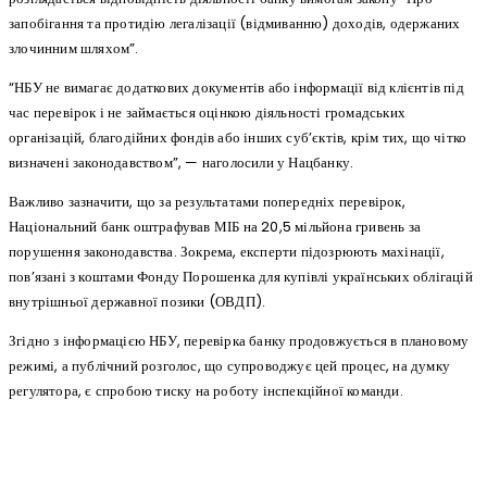
запобігання та протидію легалізації (відмиванню) доходів, одержаних
злочинним шляхом”.
“НБУ не вимагає додаткових документів або інформації від клієнтів під
час перевірок і не займається оцінкою діяльності громадських
організацій, благодійних фондів або інших суб’єктів, крім тих, що чітко
визначені законодавством”, — наголосили у Нацбанку.
Важливо зазначити, що за результатами попередніх перевірок,
Національний банк оштрафував МІБ на 20,5 мільйона гривень за
порушення законодавства. Зокрема, експерти підозрюють махінації,
пов’язані з коштами Фонду Порошенка для купівлі українських облігацій
внутрішньої державної позики (ОВДП).
Згідно з інформацією НБУ, перевірка банку продовжується в плановому
режимі, а публічний розголос, що супроводжує цей процес, на думку
регулятора, є спробою тиску на роботу інспекційної команди.