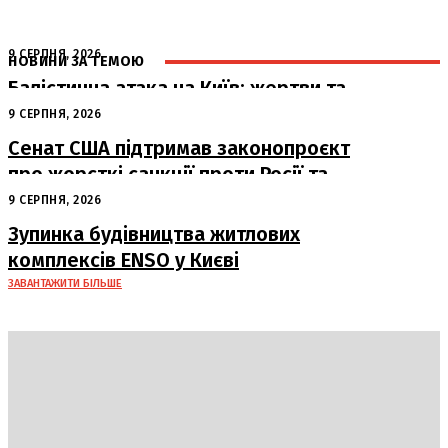
9 СЕРПНЯ, 2026
НОВИНИ ЗА ТЕМОЮ
Балістична атака на Київ: жертви та
руйнування
9 СЕРПНЯ, 2026
Сенат США підтримав законопроєкт
про жорсткі санкції проти Росії та
Ірану
9 СЕРПНЯ, 2026
Зупинка будівництва житлових
комплексів ENSO у Києві
ЗАВАНТАЖИТИ БІЛЬШЕ
DAILY
INSIDER
Політика
Економіка
Бізнес
Блоги
Світ