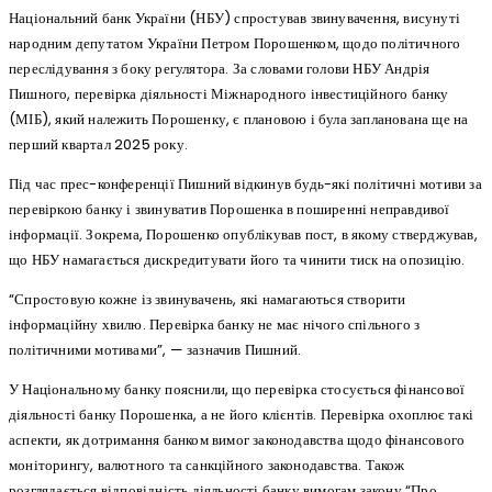
Національний банк України (НБУ) спростував звинувачення, висунуті
народним депутатом України Петром Порошенком, щодо політичного
переслідування з боку регулятора. За словами голови НБУ Андрія
Пишного, перевірка діяльності Міжнародного інвестиційного банку
(МІБ), який належить Порошенку, є плановою і була запланована ще на
перший квартал 2025 року.
Під час прес-конференції Пишний відкинув будь-які політичні мотиви за
перевіркою банку і звинуватив Порошенка в поширенні неправдивої
інформації. Зокрема, Порошенко опублікував пост, в якому стверджував,
що НБУ намагається дискредитувати його та чинити тиск на опозицію.
“Спростовую кожне із звинувачень, які намагаються створити
інформаційну хвилю. Перевірка банку не має нічого спільного з
політичними мотивами”, — зазначив Пишний.
У Національному банку пояснили, що перевірка стосується фінансової
діяльності банку Порошенка, а не його клієнтів. Перевірка охоплює такі
аспекти, як дотримання банком вимог законодавства щодо фінансового
моніторингу, валютного та санкційного законодавства. Також
розглядається відповідність діяльності банку вимогам закону “Про