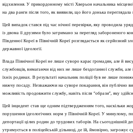
відхилення. У прикордонному місті Хверьон начальника місцевої
на два ранги після того, як виявили, що його донька переглядала 
Цей випадок стався під час нічної перевірки, яку проводила уря
із двома її друзями було затримано за перегляд забороненого кон
Південної Кореї в Північній Кореї розглядається як серйозний зл
державної ідеології.
Влада Північної Кореї не лише суворо карає громадян, але й ви
службовців, вимагаючи від них не лише бездоганної служби, але 
їхніх родинах. В результаті начальник поліції був не лише пониж
нижчу посаду. Незважаючи на суворе покарання, він публічно вис
можливість продовжити службу, навіть після “образи”, яку здійс
Цей інцидент став ще одним підтвердженням того, наскільки ж
порушення ідеологічних норм у Північній Кореї. У минулому, по
депортації цілих родин до трудових таборів. На сьогоднішній де
утримується в поліцейській дільниці, де їй, ймовірно, загрожує 