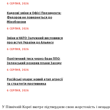
6 СЕРПНЯ, 2026
Кадрові зміни в Офісі Президента:
Федоров не повернеться до
Міноборони
6 СЕРПНЯ, 2026
Зміни в НАТО: Залужний висловився
про вступ України до Альянсу
6 СЕРПНЯ, 2026
Політичний тиск через брак ППО:
Зеленський розкрив плани Заходу
6 СЕРПНЯ, 2026
Російські удари: новий етап агресії
та стратегія противника
6 СЕРПНЯ, 2026
У Північній Кореї вкотре підтвердили свою жорстокість і нещадн