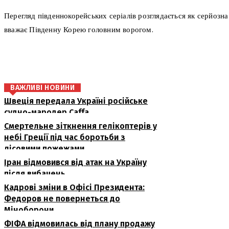
Перегляд південнокорейських серіалів розглядається як серйозн
вважає Південну Корею головним ворогом.
поділіться
ВАЖЛИВІ НОВИНИ
Швеція передала Україні російське
судно-мародер Caffa
Смертельне зіткнення гелікоптерів у
небі Греції під час боротьби з
лісовими пожежами
Іран відмовився від атак на Україну
після вибачень
Кадрові зміни в Офісі Президента:
Федоров не повернеться до
Міноборони
ФІФА відмовилась від плану продажу