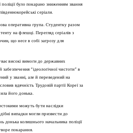
 поліції було покарано зниженням звання
південнокорейські серіали.
дова оперативна група. Студентку разом
тенту на флешці. Перегляд серіалів з
очин, що несе в собі загрозу для
суває високі вимоги до державних
й забезпечення “ідеологічної чистоти” в
ений у званні, але й переведений на
ловив вдячність Трудовій партії Кореї за
нила його донька.
орстокими можуть бути наслідки
дібні випадки могли призвести до
нь донька колишнього начальника поліції
суворе покарання.