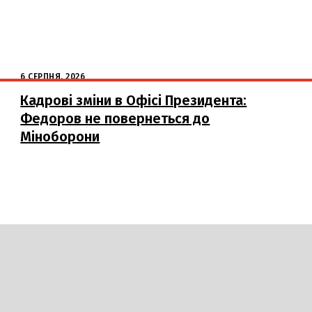
6 СЕРПНЯ, 2026
Кадрові зміни в Офісі Президента:
Федоров не повернеться до
Міноборони
DAILY
INSIDER
логії
Авто
Арт
Наука