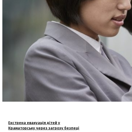
Екстрена евакуація дітей у
Краматорську через загрозу безпеці