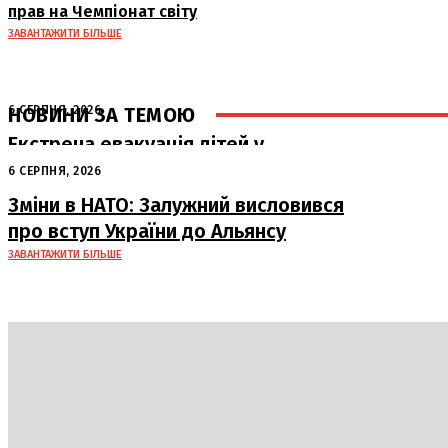
прав на Чемпіонат світу
ЗАВАНТАЖИТИ БІЛЬШЕ
НОВИНИ ЗА ТЕМОЮ
6 СЕРПНЯ, 2026
Екстрена евакуація дітей у
Краматорську через загрозу безпеці
6 СЕРПНЯ, 2026
Зміни в НАТО: Залужний висловився
про вступ України до Альянсу
ЗАВАНТАЖИТИ БІЛЬШЕ
Політика
Економіка
Бізнес
Блоги
Світ
Техно