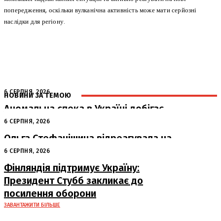
попередження, оскільки вулканічна активність може мати серйозні
наслідки для регіону.
6 СЕРПНЯ, 2026
НОВИНИ ЗА ТЕМОЮ
Аномальна спека в Україні добігає
кінця: очікується похолодання
6 СЕРПНЯ, 2026
Ольга Стефанішина відреагувала на
підозри від НАБУ та САП
6 СЕРПНЯ, 2026
Фінляндія підтримує Україну:
Президент Стубб закликає до
посилення оборони
ЗАВАНТАЖИТИ БІЛЬШЕ