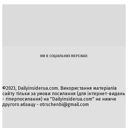
DAILY
INSIDER
Політика
Економіка
Бізнес
Блоги
Світ
Технології
Авто
Арт
Наука
МИ В СОЦІАЛЬНИХ МЕРЕЖАХ:
©2023, Dailyinsiderua.com. Використання матеріалів
сайту тільки за умови посилання (для інтернет-видань
- гіперпосилання) на "Dailyinsiderua.com" не нижче
другого абзацу -
otrschenbi@gmail.com