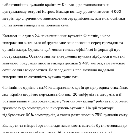
найактивніших вулканів країни — Канлаон, розташованого на
центральному острові Негрос. Викиди попелу досягли висоти 4 000
метрів, що спричинило занепокоєння серед місцевих жителів, оскільки
попіл почав випадати на прилеглі села.
Канлаон — один з 24 найактивніших вулканів Філіппін, і його
виверження викликало обґрунтоване занепокоєння серед громадян та
органів влади. Однак на цей момент немає офіційної інформації про
постраждалих. Останнє значне виверження вулкана відбулося в жовтні
минулого року, коли висота викидів досягла 2 435 метрів, і це змусило
сотні селян евакуюватися. Попередження про можливі подальші
виверження та активність вулкана тривають.
Філіппіни є однією з найбільш вразливих країн до природних стихійних
лих. Країна щорічно переживає близько 20 тайфунів та штормів, а її
розташування у Тихоокеанському “вогняному кільці” робить її особливо
вразливою до землетрусів і вивержень вулканів. На цій території
відбувається 90% землетрусів, а також розташовано 75% вулканів світу.
Експерти та місцеві органи влади закликають жителів бути готовими до
можливих надзвичайних ситуацій та активно реагувати на нові