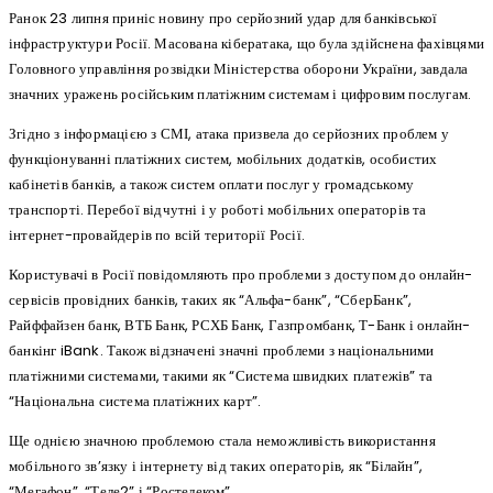
Ранок 23 липня приніс новину про серйозний удар для банківської
інфраструктури Росії. Масована кібератака, що була здійснена фахівцями
Головного управління розвідки Міністерства оборони України, завдала
значних уражень російським платіжним системам і цифровим послугам.
Згідно з інформацією з СМІ, атака призвела до серйозних проблем у
функціонуванні платіжних систем, мобільних додатків, особистих
кабінетів банків, а також систем оплати послуг у громадському
транспорті. Перебої відчутні і у роботі мобільних операторів та
інтернет-провайдерів по всій території Росії.
Користувачі в Росії повідомляють про проблеми з доступом до онлайн-
сервісів провідних банків, таких як “Альфа-банк”, “СберБанк”,
Райффайзен банк, ВТБ Банк, РСХБ Банк, Газпромбанк, Т-Банк і онлайн-
банкінг iBank. Також відзначені значні проблеми з національними
платіжними системами, такими як “Система швидких платежів” та
“Національна система платіжних карт”.
Ще однією значною проблемою стала неможливість використання
мобільного зв’язку і інтернету від таких операторів, як “Білайн”,
“Мегафон”, “Теле2” і “Ростелеком”.