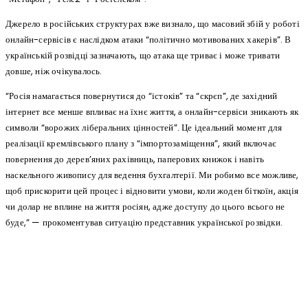
Джерело в російських структурах вже визнало, що масовий збій у роботі
онлайн-сервісів є наслідком атаки “політично мотивованих хакерів”. В
українській розвідці зазначають, що атака ще триває і може тривати
довше, ніж очікувалось.
“Росія намагається повернутися до “істоків” та “скрєп”, де західний
інтернет все менше впливає на їхнє життя, а онлайн-сервіси зникають як
символи “ворожих ліберальних цінностей”. Це ідеальний момент для
реалізації кремлівського плану з “імпортозаміщення”, який включає
повернення до дерев’яних рахівниць, паперових книжок і навіть
наскельного живопису для ведення бухгалтерії. Ми робимо все можливе,
щоб прискорити цей процес і відновити умови, коли жоден біткоїн, акція
чи долар не вплине на життя росіян, адже доступу до цього всього не
буде,” — прокоментував ситуацію представник української розвідки.