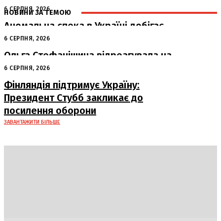
6 СЕРПНЯ, 2026
НОВИНИ ЗА ТЕМОЮ
Аномальна спека в Україні добігає
кінця: очікується похолодання
6 СЕРПНЯ, 2026
Ольга Стефанішина відреагувала на
підозри від НАБУ та САП
6 СЕРПНЯ, 2026
Фінляндія підтримує Україну:
Президент Стубб закликає до
посилення оборони
ЗАВАНТАЖИТИ БІЛЬШЕ
DAILY
INSIDER
Політика
Економіка
Бізнес
Блоги
Світ
Технології
Авто
Арт
Наука