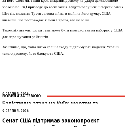
За його словами, такий крок (надання дозволу на удари далекобійною
зброєю по РФ) призведе до «ескалації». Будуть порушені інтереси самих
Штатів, можлива Третя світова війна, в якій, на його думку, США
впевнені, що постраждає тільки Європа, але не вони.
Також він вважає, що ця тема може бути використана на виборах у США
для нарощування рейтингів.
Зазначимо, що, хоча низка країн Заходу підтримують надання Україні
такого дозволу, його блокують США.
9 СЕРПНЯ, 2026
НОВИНИ ЗА ТЕМОЮ
Балістична атака на Київ: жертви та
руйнування
9 СЕРПНЯ, 2026
Сенат США підтримав законопроєкт