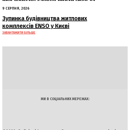
про жорсткі санкції проти Росії та
Ірану
9 СЕРПНЯ, 2026
Зупинка будівництва житлових
комплексів ENSO у Києві
ЗАВАНТАЖИТИ БІЛЬШЕ
DAILY
INSIDER
Політика
Економіка
Бізнес
Блоги
Світ
Технології
Авто
Арт
Наука
МИ В СОЦІАЛЬНИХ МЕРЕЖАХ: