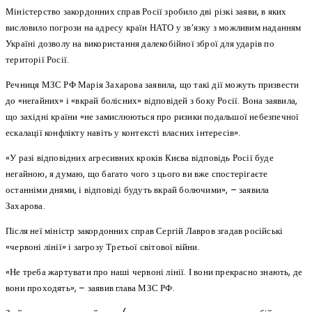
Міністерство закордонних справ Росії зробило дві різкі заяви, в яких
висловило погрози на адресу країн НАТО у зв’язку з можливим наданням
Україні дозволу на використання далекобійної зброї для ударів по
території Росії.
Речниця МЗС РФ Марія Захарова заявила, що такі дії можуть призвести
до «негайних» і «вкрай болісних» відповідей з боку Росії. Вона заявила,
що західні країни «не замислюються про ризики подальшої небезпечної
ескалації конфлікту навіть у контексті власних інтересів».
«У разі відповідних агресивних кроків Києва відповідь Росії буде
негайною, я думаю, що багато чого з цього ви вже спостерігаєте
останніми днями, і відповіді будуть вкрай болючими», – заявила
Захарова.
Після неї міністр закордонних справ Сергій Лавров згадав російські
«червоні лінії» і загрозу Третьої світової війни.
«Не треба жартувати про наші червоні лінії. І вони прекрасно знають, де
вони проходять», – заявив глава МЗС РФ.