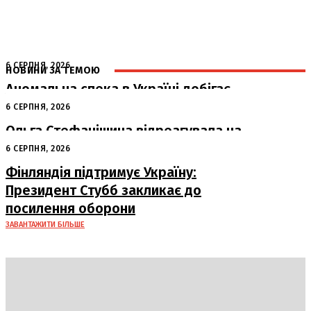
6 СЕРПНЯ, 2026
НОВИНИ ЗА ТЕМОЮ
Аномальна спека в Україні добігає
кінця: очікується похолодання
6 СЕРПНЯ, 2026
Ольга Стефанішина відреагувала на
підозри від НАБУ та САП
6 СЕРПНЯ, 2026
Фінляндія підтримує Україну:
Президент Стубб закликає до
посилення оборони
ЗАВАНТАЖИТИ БІЛЬШЕ
DAILY
INSIDER