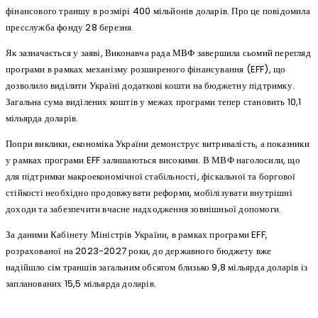
фінансового траншу в розмірі 400 мільйонів доларів. Про це повідомила
пресслужба фонду 28 березня.
Як зазначається у заяві, Виконавча рада МВФ завершила сьомий перегляд
програми в рамках механізму розширеного фінансування (EFF), що
дозволило виділити Україні додаткові кошти на бюджетну підтримку.
Загальна сума виділених коштів у межах програми тепер становить 10,1
мільярда доларів.
Попри виклики, економіка України демонструє витривалість, а показники
у рамках програми EFF залишаються високими. В МВФ наголосили, що
для підтримки макроекономічної стабільності, фіскальної та боргової
стійкості необхідно продовжувати реформи, мобілізувати внутрішні
доходи та забезпечити вчасне надходження зовнішньої допомоги.
За даними Кабінету Міністрів України, в рамках програми EFF,
розрахованої на 2023-2027 роки, до державного бюджету вже
надійшло сім траншів загальним обсягом близько 9,8 мільярда доларів із
запланованих 15,5 мільярда доларів.