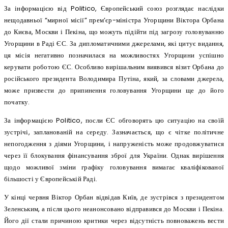
За інформацією від Politico, Європейський союз розглядає наслідки
нещодавньої “мирної місії” прем’єр-міністра Угорщини Віктора Орбана
до Києва, Москви і Пекіна, що можуть підійти під загрозу головуванню
Угорщини в Раді ЄС. За дипломатичними джерелами, які цитує видання,
ця місія негативно позначилася на можливостях Угорщини успішно
керувати роботою ЄС. Особливо вирішальним виявився візит Орбана до
російського президента Володимира Путіна, який, за словами джерела,
може призвести до припинення головування Угорщини ще до його
початку.
За інформацією Politico, посли ЄС обговорять цю ситуацію на своїй
зустрічі, запланованій на середу. Зазначається, що є чітке політичне
непогодження з діями Угорщини, і напруженість може продовжуватися
через її блокування фінансування зброї для України. Однак вирішення
щодо можливої зміни графіку головування вимагає кваліфікованої
більшості у Європейській Раді.
У кінці червня Віктор Орбан відвідав Київ, де зустрівся з президентом
Зеленським, а після цього неанонсовано відправився до Москви і Пекіна.
Його дії стали причиною критики через відсутність повноважень вести