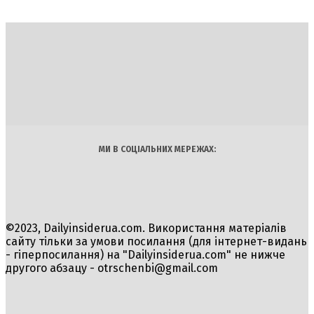
DAILY
INSIDER
Політика
Економіка
Бізнес
Блоги
Світ
Технології
Авто
Арт
Наука
МИ В СОЦІАЛЬНИХ МЕРЕЖАХ:
©2023, Dailyinsiderua.com. Використання матеріалів
сайту тільки за умови посилання (для інтернет-видань
- гіперпосилання) на "Dailyinsiderua.com" не нижче
другого абзацу -
otrschenbi@gmail.com