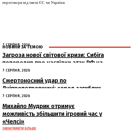
переговори від імені ЄС чи України.
7 СЕРПНЯ, 2026
НОВИНИ ЗА ТЕМОЮ
Загроза нової світової кризи: Сибіга
попередив про наслідки атак РФ на
судна
7 СЕРПНЯ, 2026
Смертоносний удар по
Дніпропетровщині: серед загиблих
– працівники «Укрпошти»
7 СЕРПНЯ, 2026
Михайло Мудрик отримує
можливість збільшити ігровий час у
«Челсі»
ЗАВАНТАЖИТИ БІЛЬШЕ