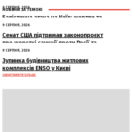
9 СЕРПНЯ, 2026
НОВИНИ ЗА ТЕМОЮ
Балістична атака на Київ: жертви та
руйнування
9 СЕРПНЯ, 2026
Сенат США підтримав законопроєкт
про жорсткі санкції проти Росії та
Ірану
9 СЕРПНЯ, 2026
Зупинка будівництва житлових
комплексів ENSO у Києві
ЗАВАНТАЖИТИ БІЛЬШЕ
DAILY
INSIDER
Політика
Економіка
Бізнес
Блоги
Світ
Технології
Авто
Арт
Наука