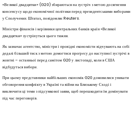
«Великої двадцятки» (G20) збираються на зустріч з метою досягнення
консенсусу щодо економічної політики перед президентськими виборами
у Сполучених Штатах, повідомляє Reuters.
Міністри фінансів і керівники центральних банків країн «Великої
двадцятки» зустрінуться цього тижня.
Як зазначає агентство, міністри і провідні економісти відчувають на собі
дедалі більший тиск з метою домогтися прогресу до наступної зустрічі в
жовтні – останньої перед самітом G20 у листопаді, коли в США
відбудуться вибори.
При цьому представники найбільших економік G20 домовилися уникати
обговорення конфлікту в Україні та війни на Близькому Сході і
виключити ці теми з підсумкової заяви, щоб перешкодити їм домінувати
під час переговорів.