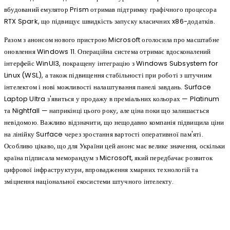
вбудований емулятор Prism отримав підтримку графічного процесора
RTX Spark, що підвищує швидкість запуску класичних x86-додатків.
Разом з анонсом нового пристрою Microsoft оголосила про масштабне
оновлення Windows 11. Операційна система отримає вдосконалений
інтерфейс WinUI3, покращену інтеграцію з Windows Subsystem for
Linux (WSL), а також підвищення стабільності при роботі з штучним
інтелектом і нові можливості налаштування панелі завдань. Surface
Laptop Ultra з'явиться у продажу в преміальних кольорах — Platinum
та Nightfall — наприкінці цього року, але ціна поки що залишається
невідомою. Важливо відзначити, що нещодавно компанія підвищила ціни
на лінійку Surface через зростання вартості оперативної пам'яті.
Особливо цікаво, що для України цей анонс має велике значення, оскільки
країна підписала меморандум з Microsoft, який передбачає розвиток
цифрової інфраструктури, впровадження хмарних технологій та
зміцнення національної екосистеми штучного інтелекту.