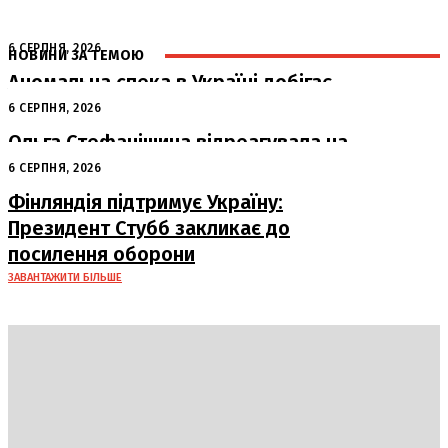
6 СЕРПНЯ, 2026
НОВИНИ ЗА ТЕМОЮ
Аномальна спека в Україні добігає
кінця: очікується похолодання
6 СЕРПНЯ, 2026
Ольга Стефанішина відреагувала на
підозри від НАБУ та САП
6 СЕРПНЯ, 2026
Фінляндія підтримує Україну:
Президент Стубб закликає до
посилення оборони
ЗАВАНТАЖИТИ БІЛЬШЕ
DAILY
INSIDER
Політика
Економіка
Бізнес
Блоги
Світ