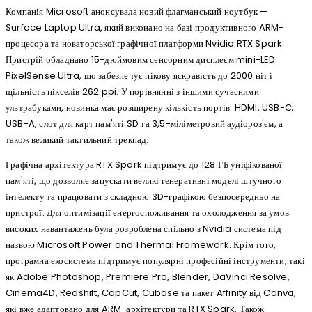
Компанія Microsoft анонсувала новий флагманський ноутбук —
Surface Laptop Ultra, який виконано на базі продуктивного ARM-
процесора та новаторської графічної платформи Nvidia RTX Spark.
Пристрій обладнано 15-дюймовим сенсорним дисплеєм mini-LED
PixelSense Ultra, що забезпечує пікову яскравість до 2000 ніт і
щільність пікселів 262 ppi. У порівнянні з іншими сучасними
ультрабуками, новинка має розширену кількість портів: HDMI, USB-C,
USB-A, слот для карт пам'яті SD та 3,5-міліметровий аудіороз'єм, а
також великий тактильний трекпад.
Графічна архітектура RTX Spark підтримує до 128 ГБ уніфікованої
пам'яті, що дозволяє запускати великі генеративні моделі штучного
інтелекту та працювати з складною 3D-графікою безпосередньо на
пристрої. Для оптимізації енергоспоживання та охолодження за умов
високих навантажень була розроблена спільно з Nvidia система під
назвою Microsoft Power and Thermal Framework. Крім того,
програмна екосистема підтримує популярні професійні інструменти, такі
як Adobe Photoshop, Premiere Pro, Blender, DaVinci Resolve,
Cinema4D, Redshift, CapCut, Cubase та пакет Affinity від Canva,
які вже адаптовано для ARM-архітектури та RTX Spark. Також