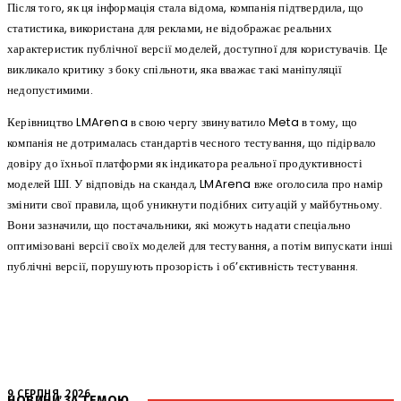
Після того, як ця інформація стала відома, компанія підтвердила, що
статистика, використана для реклами, не відображає реальних
характеристик публічної версії моделей, доступної для користувачів. Це
викликало критику з боку спільноти, яка вважає такі маніпуляції
недопустимими.
Керівництво LMArena в свою чергу звинуватило Meta в тому, що
компанія не дотрималась стандартів чесного тестування, що підірвало
довіру до їхньої платформи як індикатора реальної продуктивності
моделей ШІ. У відповідь на скандал, LMArena вже оголосила про намір
змінити свої правила, щоб уникнути подібних ситуацій у майбутньому.
Вони зазначили, що постачальники, які можуть надати спеціально
оптимізовані версії своїх моделей для тестування, а потім випускати інші
публічні версії, порушують прозорість і об’єктивність тестування.
9 СЕРПНЯ, 2026
НОВИНИ ЗА ТЕМОЮ