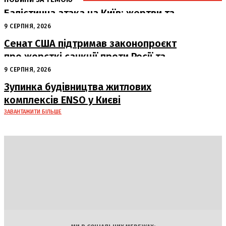
Балістична атака на Київ: жертви та
руйнування
9 СЕРПНЯ, 2026
Сенат США підтримав законопроєкт
про жорсткі санкції проти Росії та
Ірану
9 СЕРПНЯ, 2026
Зупинка будівництва житлових
комплексів ENSO у Києві
ЗАВАНТАЖИТИ БІЛЬШЕ
DAILY
INSIDER
Політика
Економіка
Бізнес
Блоги
Світ
Технології
Авто
Арт
Наука