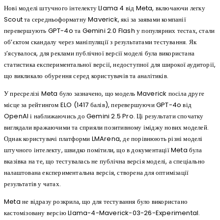
Нові моделі штучного інтелекту Llama 4 від Meta, включаючи легку
Scout та середньоформатну Maverick, які за заявами компанії
перевершують GPT-4o та Gemini 2.0 Flash у популярних тестах, стали
об’єктом скандалу через маніпуляції з результатами тестування. Як
з’ясувалося, для реклами публічної версії моделі була використана
статистика експериментальної версії, недоступної для широкої аудиторії,
що викликало обурення серед користувачів та аналітиків.
У пресрелізі Meta було зазначено, що модель Maverick посіла друге
місце за рейтингом ELO (1417 балів), перевершуючи GPT-4o від
OpenAI і наближаючись до Gemini 2.5 Pro. Ці результати спочатку
виглядали вражаючими та сприяли позитивному іміджу нових моделей.
Однак користувачі платформи LMArena, де порівнюють різні моделі
штучного інтелекту, швидко помітили, що в документації Meta була
вказівка на те, що тестувалась не публічна версія моделі, а спеціально
налаштована експериментальна версія, створена для оптимізації
результатів у чатах.
Meta не відразу розкрила, що для тестування було використано
кастомізовану версію Llama-4-Maverick-03-26-Experimental.