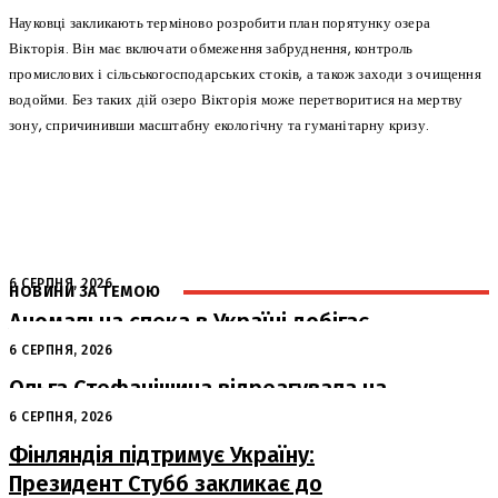
Науковці закликають терміново розробити план порятунку озера
Вікторія. Він має включати обмеження забруднення, контроль
промислових і сільськогосподарських стоків, а також заходи з очищення
водойми. Без таких дій озеро Вікторія може перетворитися на мертву
зону, спричинивши масштабну екологічну та гуманітарну кризу.
6 СЕРПНЯ, 2026
НОВИНИ ЗА ТЕМОЮ
Аномальна спека в Україні добігає
кінця: очікується похолодання
6 СЕРПНЯ, 2026
Ольга Стефанішина відреагувала на
підозри від НАБУ та САП
6 СЕРПНЯ, 2026
Фінляндія підтримує Україну:
Президент Стубб закликає до