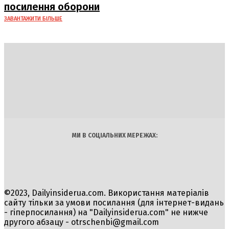
посилення оборони
ЗАВАНТАЖИТИ БІЛЬШЕ
DAILY
INSIDER
Політика
Економіка
Бізнес
Блоги
Світ
Технології
Авто
Арт
Наука
МИ В СОЦІАЛЬНИХ МЕРЕЖАХ:
©2023, Dailyinsiderua.com. Використання матеріалів
сайту тільки за умови посилання (для інтернет-видань
- гіперпосилання) на "Dailyinsiderua.com" не нижче
другого абзацу -
otrschenbi@gmail.com