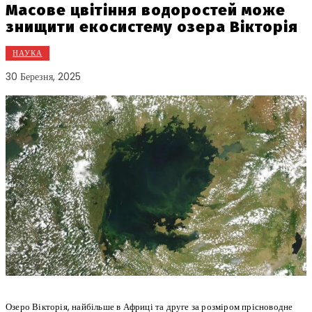
Масове цвітіння водоростей може
знищити екосистему озера Вікторія
НАУКА
30 Березня, 2025
Озеро Вікторія, найбільше в Африці та друге за розміром прісноводне