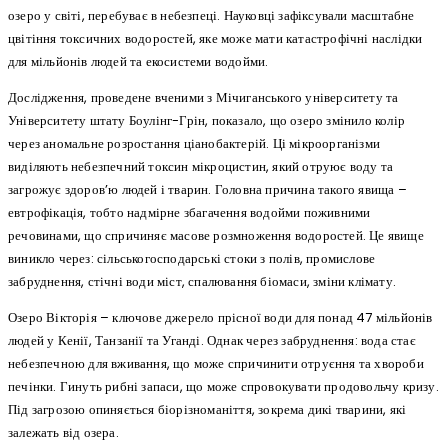
озеро у світі, перебуває в небезпеці. Науковці зафіксували масштабне
цвітіння токсичних водоростей, яке може мати катастрофічні наслідки
для мільйонів людей та екосистеми водойми.
Дослідження, проведене вченими з Мічиганського університету та
Університету штату Боулінг-Грін, показало, що озеро змінило колір
через аномальне розростання ціанобактерій. Ці мікроорганізми
виділяють небезпечний токсин мікроцистин, який отруює воду та
загрожує здоров’ю людей і тварин. Головна причина такого явища –
евтрофікація, тобто надмірне збагачення водойми поживними
речовинами, що спричиняє масове розмноження водоростей. Це явище
виникло через: сільськогосподарські стоки з полів, промислове
забруднення, стічні води міст, спалювання біомаси, зміни клімату.
Озеро Вікторія – ключове джерело прісної води для понад 47 мільйонів
людей у Кенії, Танзанії та Уганді. Однак через забруднення: вода стає
небезпечною для вживання, що може спричинити отруєння та хвороби
печінки. Гинуть рибні запаси, що може спровокувати продовольчу кризу.
Під загрозою опиняється біорізноманіття, зокрема дикі тварини, які
залежать від озера.