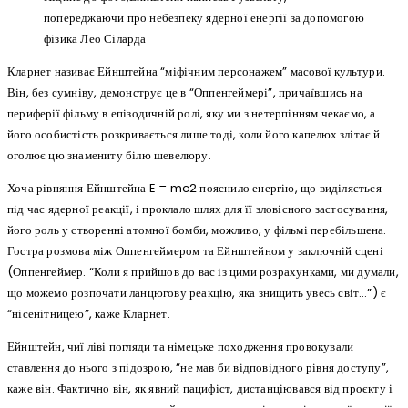
попереджаючи про небезпеку ядерної енергії за допомогою
фізика Лео Сіларда
Кларнет називає Ейнштейна “міфічним персонажем” масової культури.
Він, без сумніву, демонструє це в “Оппенгеймері”, причаївшись на
периферії фільму в епізодичній ролі, яку ми з нетерпінням чекаємо, а
його особистість розкривається лише тоді, коли його капелюх злітає й
оголює цю знамениту білю шевелюру.
Хоча рівняння Ейнштейна E = mc2 пояснило енергію, що виділяється
під час ядерної реакції, і проклало шлях для її зловісного застосування,
його роль у створенні атомної бомби, можливо, у фільмі перебільшена.
Гостра розмова між Оппенгеймером та Ейнштейном у заключній сцені
(Оппенгеймер: “Коли я прийшов до вас із цими розрахунками, ми думали,
що можемо розпочати ланцюгову реакцію, яка знищить увесь світ…”) є
“нісенітницею”, каже Кларнет.
Ейнштейн, чиї ліві погляди та німецьке походження провокували
ставлення до нього з підозрою, “не мав би відповідного рівня доступу”,
каже він. Фактично він, як явний пацифіст, дистанціювався від проєкту і