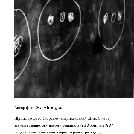
Автор фото,
Getty Images
Підпис до фото,
Угорсько-американський фізик Сілард
задумав ланцюгову ядерну реакцію в 1933 році, а в 1934
році запатентував ідею ядерного реактора поділу