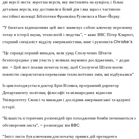
дві версії листа: коротша версія, яку виставлять на аукціон, і більш
детальна версія, яку доставили ​​в Білий дім і яка зараз є частиною
постійної колекції Бібліотеки Франкліна Рузвельта в Нью-Йорку.
“У багатьох відношеннях цей лист знаменує собою ключову переломну
точку в історії науки, технологій і людства”, – каже ВВС Пітер Кларнет,
старший спеціаліст відділу американістики, книг і рукописів Christie’s.
“Це справді перший випадок, коли уряд Сполучених Штатів
безпосередньо узяв участь у великих наукових дослідженнях, – додає
він. – Цей лист поклав початок тому, щоб Сполучені Штати могли
повністю скористатися перевагами технологічних змін, які відбувалися”.
Із цим погоджується доктор Брін Віллкок, програмний директор
Департаменту політики, філософії та міжнародних відносин
Університету Свонсі та викладач і дослідник американської та ядерної
історії.
“Більшість історичних розповідей про походження бомби починаються з
обговорення листа”, – розповідає він BBC.
“Зміст листа був ключовим для початку прямих дій президента