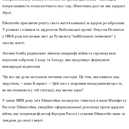
попри наявність технологічного ноу-хау, Німеччина досі не має ядерної
зброї.
Ейнштейн присвятив решту свого життя кампанії за ядерне роззброєння.
У розмові з хіміком та лауреатом Нобелівської премії Лінусом Полінгом
у 1954 році він назвав лист до Рузвельта “найбільшою помилкою” у
своєму житті.
Атомна бомба радикально змінила ландшафт війни та спровокувала
перегони озброєнь Сходу та Заходу, яка продовжує формувати
міжнародні відносини.
“Це все ще дуже актуальне питання сьогодні. Це тінь, яка нависає над
людством, – каже Кларнет. – Цей лист є яскравим нагадуванням про те,
як ми опинилися у тій ситуації, яку маємо зараз”.
У липні 1955 року ім’я Ейнштейна посмертно з’явиться в назві Маніфесту
Рассела-Ейнштейна, емоційно сформульованої резолюції проти ядерної
війни, яку ініціював філософ Бертран Рассел і схвалив Ейнштейн лише за
тиждень до своєї смерті.