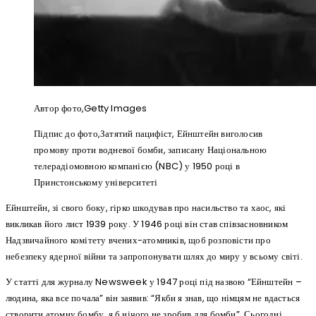
Автор фото,
Getty Images
Підпис до фото,
Затятий пацифіст, Ейнштейн виголосив
промову проти водневої бомби, записану Національною
телерадіомовною компанією (NBC) у 1950 році в
Принстонському університеті
Ейнштейн, зі свого боку, гірко шкодував про насильство та хаос, які
викликав його лист 1939 року. У 1946 році він став співзасновником
Надзвичайного комітету вчених-атомників, щоб розповісти про
небезпеку ядерної війни та запропонувати шлях до миру у всьому світі.
У статті для журналу Newsweek у 1947 році під назвою “Ейнштейн –
людина, яка все почала” він заявив: “Якби я знав, що німцям не вдасться
створити атомну бомбу, я б нічого не зробив для бомби”. Сьогодні,