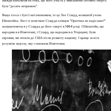
завжди наполягав на тому, що його участь у вивільненні атомної енергії
була “досить непрямою”.
Якщо хтось і був її натхненником, то це Лео Сілард, колишній учень
Ейнштейна. Лист із поміткою Сіларда олівцем “Оригінал не надіслано!”
залишатиметься у Сіларда до його смерті в 1964 році. І Ейнштейн, що
народився в Німеччині, і Сілард, що народився в Угорщині, були
євреями, які втекли до США після розквіту нацизму. І краще за всіх
розуміли загрозу, яку становила Німеччина.