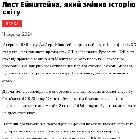
Лист Ейнштейна, який змінив історію
світу
НАУКА
11 Серпня, 2024
2 серпня 1939 року Альберт Ейнштейн, один з найвидатніших фізиків ХХ
століття, написав листа президенту США Франкліну Рузвельту. Цей лист
став відправною точкою для Мангеттенського проєкту – секретної
програми, яка завершилася створенням першої атомної бомби. Винахід,
що змінив хід історії, згодом став для Ейнштейна джерелом великого
жалю.
Драматична розповідь про смертоносне використання атомної енергії у
блокбастері 2023 року “Оппенгеймер” могла б залишитися просто
науковою фантастикою – якби 2 серпня 1939 року не був написаний лист
на двох сторінках.
“Останні дослідження в галузі ядерної фізики показали ймовірність того,
що уран можна перетворити на нове і важливе джерело енергії”, –
йдеться в надрукованому листі до президента США Франкліна Д.