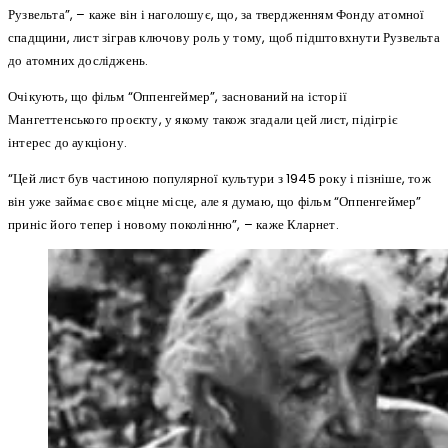
Рузвельта”, – каже він і наголошує, що, за твердженням Фонду атомної
спадщини, лист зіграв ключову роль у тому, щоб підштовхнути Рузвельта
до атомних досліджень.
Очікують, що фільм “Оппенгеймер”, заснований на історії
Мангеттенського проєкту, у якому також згадали цей лист, підігріє
інтерес до аукціону.
“Цей лист був частиною популярної культури з 1945 року і пізніше, тож
він уже займає своє міцне місце, але я думаю, що фільм “Оппенгеймер”
приніс його тепер і новому поколінню”, – каже Кларнет.