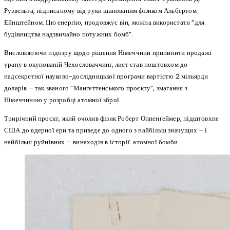
Рузвельта, підписаному від руки шанованим фізиком Альбертом
Ейнштейном. Цю енергію, продовжує він, можна використати “для
будівництва надзвичайно потужних бомб”.
Висловлюючи підозру щодо рішення Німеччини припинити продажі
урану в окупованій Чехословаччині, лист став поштовхом до
надсекретної науково-дослідницької програми вартістю 2 мільярди
доларів – так званого “Мангеттенського проєкту”, змагання з
Німеччиною у розробці атомної зброї.
Трирічний проєкт, який очолив фізик Роберт Оппенгеймер, підштовхне
США до ядерної ери та приведе до одного з найбільш значущих – і
найбільш руйнівних – винаходів в історії: атомної бомби.