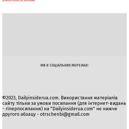
DAILY
INSIDER
Політика
Економіка
Бізнес
Блоги
Світ
Технології
Авто
Арт
Наука
МИ В СОЦІАЛЬНИХ МЕРЕЖАХ:
©2023, Dailyinsiderua.com. Використання матеріалів
сайту тільки за умови посилання (для інтернет-видань
- гіперпосилання) на "Dailyinsiderua.com" не нижче
другого абзацу -
otrschenbi@gmail.com