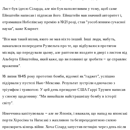
Лист був ідеєю Сіларда, але він був наполегливим у тому, щоб саме
Ейнштейн написав і підписав його. Ейнштейн мав значний авторитет і,
отримавши Нобелівську премію в 1921 році, став “уособленням сучасної
науки”, каже Кларнет.
“Він мав такий вплив, якого не мав ніхто інший. Інші люди, мабуть,
намагалися попередити Рузвельта про те, що відбувалося протягом
місяців, що передували цьому, але раптом ви входите в двері з листом від
Альберта Ейнштейна, який каже, що ви повинні це зробити – це справляє
враження”.
16 липня 1945 року прототип бомби, відомої як “гаджет”, успішно
підірвали у пустелі Нью-Мексико. Результат зустріли одночасно з
тріумфом і тривогою. У цей день президент США Гаррі Трумен написав
у своєму щоденнику: “Ми винайшли найстрашнішу бомбу в історії
світу”.
Німеччина капітулювала – але не Японія, і вважали, що напад на японські
порти Хіросіма та Нагасакі з жахливою та безпрецедентною силою
прискорить кінець війни. Хоча Сілард запустив петицію через день після