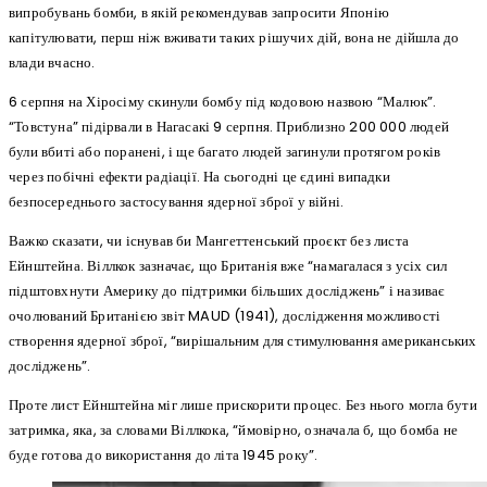
випробувань бомби, в якій рекомендував запросити Японію
капітулювати, перш ніж вживати таких рішучих дій, вона не дійшла до
влади вчасно.
6 серпня на Хіросіму скинули бомбу під кодовою назвою “Малюк”.
“Товстуна” підірвали в Нагасакі 9 серпня. Приблизно 200 000 людей
були вбиті або поранені, і ще багато людей загинули протягом років
через побічні ефекти радіації. На сьогодні це єдині випадки
безпосереднього застосування ядерної зброї у війні.
Важко сказати, чи існував би Мангеттенський проєкт без листа
Ейнштейна. Віллкок зазначає, що Британія вже “намагалася з усіх сил
підштовхнути Америку до підтримки більших досліджень” і називає
очолюваний Британією звіт MAUD (1941), дослідження можливості
створення ядерної зброї, “вирішальним для стимулювання американських
досліджень”.
Проте лист Ейнштейна міг лише прискорити процес. Без нього могла бути
затримка, яка, за словами Віллкока, “ймовірно, означала б, що бомба не
буде готова до використання до літа 1945 року”.