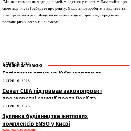
“Ми звертаємося як люди до людей, – йдеться у тексті. – Пам’ятайте про
свою людяність і забудьте про решту. Якщо ви це зробите, відкривається
шлях до нового раю. Якщо ви не зможете цього зробити, перед вами
постане ризик всесвітньої смерті”.
9 СЕРПНЯ, 2026
НОВИНИ ЗА ТЕМОЮ
Балістична атака на Київ: жертви та
руйнування
9 СЕРПНЯ, 2026
Сенат США підтримав законопроєкт
про жорсткі санкції проти Росії та
Ірану
9 СЕРПНЯ, 2026
Зупинка будівництва житлових
комплексів ENSO у Києві
ЗАВАНТАЖИТИ БІЛЬШЕ