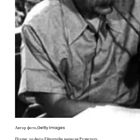
Автор фото,
Getty Images
Підпис до фото,
Ейнштейн написав Рузвельту,