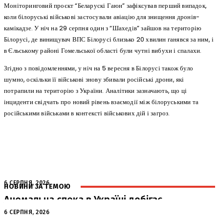
Моніторинговий проєкт “Беларускі Гаюн” зафіксував перший випадок,
коли білоруські військові застосували авіацію для знищення дронів-
камікадзе. У ніч на 29 серпня один з “Шахедів” зайшов на територію
Білорусі, де винищувач ВПС Білорусі близько 20 хвилин ганявся за ним, і
в Єльському районі Гомельської області були чутні вибухи і спалахи.
Згідно з повідомленнями, у ніч на 5 вересня в Білорусі також було
шумно, оскільки її військові знову збивали російські дрони, які
потрапили на територію з України. Аналітики зазначають, що ці
інциденти свідчать про новий рівень взаємодії між білоруськими та
російськими військами в контексті військових дій і загроз.
6 СЕРПНЯ, 2026
НОВИНИ ЗА ТЕМОЮ
Аномальна спека в Україні добігає
кінця: очікується похолодання
6 СЕРПНЯ, 2026