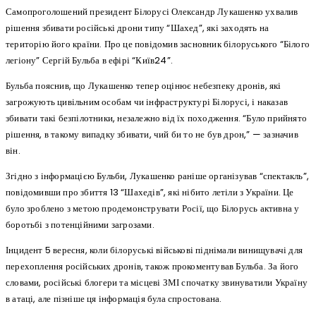
Самопроголошений президент Білорусі Олександр Лукашенко ухвалив
рішення збивати російські дрони типу “Шахед”, які заходять на
територію його країни. Про це повідомив засновник білоруського “Білого
легіону” Сергій Бульба в ефірі “Київ24”.
Бульба пояснив, що Лукашенко тепер оцінює небезпеку дронів, які
загрожують цивільним особам чи інфраструктурі Білорусі, і наказав
збивати такі безпілотники, незалежно від їх походження. “Було прийнято
рішення, в такому випадку збивати, чий би то не був дрон,” — зазначив
він.
Згідно з інформацією Бульби, Лукашенко раніше організував “спектакль”,
повідомивши про збиття 13 “Шахедів”, які нібито летіли з України. Це
було зроблено з метою продемонструвати Росії, що Білорусь активна у
боротьбі з потенційними загрозами.
Інцидент 5 вересня, коли білоруські військові піднімали винищувачі для
перехоплення російських дронів, також прокоментував Бульба. За його
словами, російські блогери та місцеві ЗМІ спочатку звинуватили Україну
в атаці, але пізніше ця інформація була спростована.