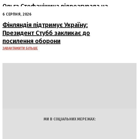
Ольга Стефанішина відреагувала на
підозри від НАБУ та САП
6 СЕРПНЯ, 2026
Фінляндія підтримує Україну:
Президент Стубб закликає до
посилення оборони
ЗАВАНТАЖИТИ БІЛЬШЕ
DAILY
INSIDER
Політика
Економіка
Бізнес
Блоги
Світ
Технології
Авто
Арт
Наука
МИ В СОЦІАЛЬНИХ МЕРЕЖАХ: