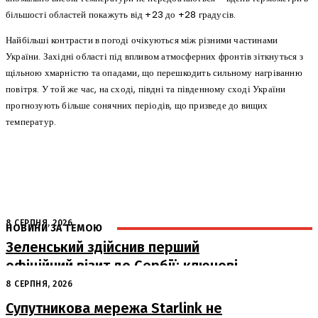
більшості областей покажуть від +23 до +28 градусів.
Найбільші контрасти в погоді очікуються між різними частинами
України. Західні області під впливом атмосферних фронтів зіткнуться з
щільною хмарністю та опадами, що перешкодить сильному нагріванню
повітря. У той же час, на сході, півдні та південному сході України
прогнозують більше сонячних періодів, що призведе до вищих
температур.
8 СЕРПНЯ, 2026
НОВИНИ ЗА ТЕМОЮ
Зеленський здійснив перший
офіційний візит до Сербії: ключові
переговори з Вучичем
8 СЕРПНЯ, 2026
Супутникова мережа Starlink не