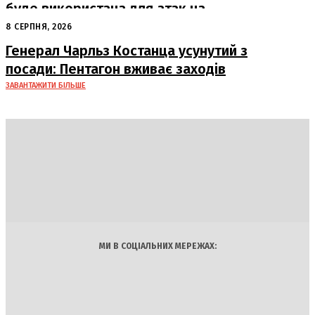
буде використана для атак на
російські пускові установки
8 СЕРПНЯ, 2026
Генерал Чарльз Костанца усунутий з
посади: Пентагон вживає заходів
ЗАВАНТАЖИТИ БІЛЬШЕ
DAILY
INSIDER
Політика
Економіка
Бізнес
Блоги
Світ
Технології
Авто
Арт
Наука
МИ В СОЦІАЛЬНИХ МЕРЕЖАХ: