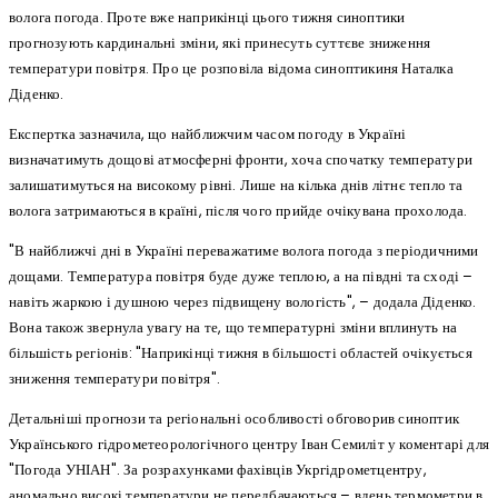
волога погода. Проте вже наприкінці цього тижня синоптики
прогнозують кардинальні зміни, які принесуть суттєве зниження
температури повітря. Про це розповіла відома синоптикиня Наталка
Діденко.
Експертка зазначила, що найближчим часом погоду в Україні
визначатимуть дощові атмосферні фронти, хоча спочатку температури
залишатимуться на високому рівні. Лише на кілька днів літнє тепло та
волога затримаються в країні, після чого прийде очікувана прохолода.
"В найближчі дні в Україні переважатиме волога погода з періодичними
дощами. Температура повітря буде дуже теплою, а на півдні та сході –
навіть жаркою і душною через підвищену вологість", – додала Діденко.
Вона також звернула увагу на те, що температурні зміни вплинуть на
більшість регіонів: "Наприкінці тижня в більшості областей очікується
зниження температури повітря".
Детальніші прогнози та регіональні особливості обговорив синоптик
Українського гідрометеорологічного центру Іван Семиліт у коментарі для
"Погода УНІАН". За розрахунками фахівців Укргідрометцентру,
аномально високі температури не передбачаються – вдень термометри в