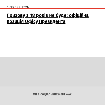
5 СЕРПНЯ, 2026
Призову з 18 років не буде: офіційна
позиція Офісу Президента
DAILY
INSIDER
логії
Авто
Арт
Наука
МИ В СОЦІАЛЬНИХ МЕРЕЖАХ: