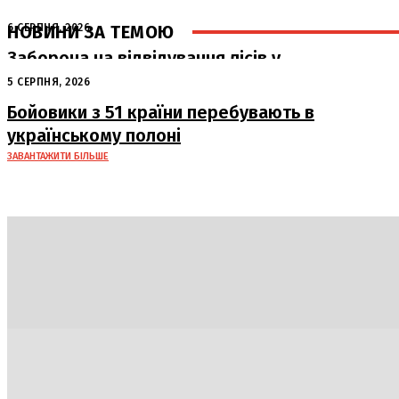
НОВИНИ ЗА ТЕМОЮ
6 СЕРПНЯ, 2026
Заборона на відвідування лісів у
Полтавській області: штрафи до 15
5 СЕРПНЯ, 2026
тисяч гривень
Бойовики з 51 країни перебувають в
українському полоні
ЗАВАНТАЖИТИ БІЛЬШЕ
Політика
Економіка
Бізнес
Блоги
Світ
Техно