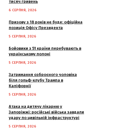
тисяч гривень
6 СЕРПНЯ, 2026
Призову з 18 років не буде: офіційна
позиція Офісу Президента
5 СЕРПНЯ, 2026
Бойовики з 51 країни перебувають в
українському полоні
5 СЕРПНЯ, 2026
Затримання озброєного чоловіка
біля гольф-клубу Трампа в
Каліфорнії
5 СЕРПНЯ, 2026
Атака на дитячу лікарню у
Запоріжжі: російські війська завдали
удару по цивільній інфраструктурі
5 СЕРПНЯ, 2026