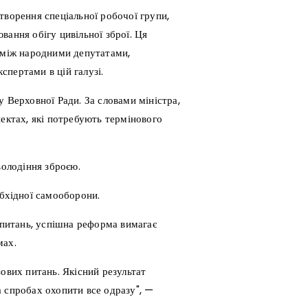
творення спеціальної робочої групи,
вання обігу цивільної зброї. Ця
у між народними депутатами,
пертами в цій галузі.
 Верховної Ради. За словами міністра,
пектах, які потребують термінового
володіння зброєю.
обхідної самооборони.
х питань, успішна реформа вимагає
мах.
ових питань. Якісний результат
 спробах охопити все одразу", —