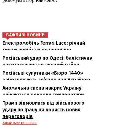
резюмував Ігор Клименко.
поділіться
ВАЖЛИВІ НОВИНИ
Електромобіль Ferrari Luce: річний
тираж повністю розпродано
Російський удар по Одесі: балістична
ракета влучила в людний район
Російські супутники «Бюро 1440»
забезпечують зв’язок над Україною
Аномальна спека накриє Україну:
очікуються рекорди температури
Трамп відмовився від військового
удару по Ірану на користь нових
переговорів
ЗАВАНТАЖИТИ БІЛЬШЕ