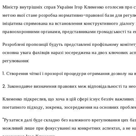
Міністр внутрішніх справ України Ігор Клименко оголосив про с
метою якої стане розробка нормативно-правової бази для регулю
ініціатива спрямована на встановлення конструктивного діалог
правоохоронними органами, представниками громадськості та екс
Розроблені пропозиції будуть представлені профільному комітету
основна увага фахівців наразі зосереджена на двох ключових ас
регулювання:
1. Створення чіткої і прозорої процедури отримання дозволу на 
2. Законодавче визначення правових меж відповідальності та не
Клименко підкреслив, що хоча в цій сфері існує безліч важливи
поетапного підходу, зокрема, зосередження на основних пробле
"Рухатися далі буде складно без належного врегулювання цих баз
можливий лише при фокусуванні на конкретних аспектах, а не на