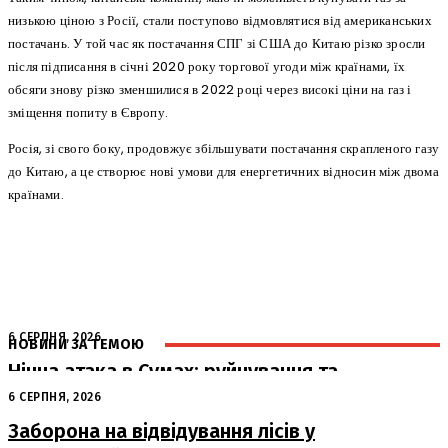
низькою ціною з Росії, стали поступово відмовлятися від американських
постачань. У той час як постачання СПГ зі США до Китаю різко зросли
після підписання в січні 2020 року торгової угоди між країнами, їх
обсяги знову різко зменшилися в 2022 році через високі ціни на газ і
зміщення попиту в Європу.
Росія, зі свого боку, продовжує збільшувати постачання скрапленого газу
до Китаю, а це створює нові умови для енергетичних відносин між двома
країнами.
6 СЕРПНЯ, 2026
НОВИНИ ЗА ТЕМОЮ
Нічна атака в Сумах: руйнування та
жертви від російських авіабомб
6 СЕРПНЯ, 2026
Заборона на відвідування лісів у