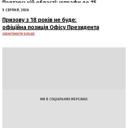
Полтавській області: штрафи до 15
тисяч гривень
5 СЕРПНЯ, 2026
Призову з 18 років не буде:
офіційна позиція Офісу Президента
ЗАВАНТАЖИТИ БІЛЬШЕ
DAILY
INSIDER
Політика
Економіка
Бізнес
Блоги
Світ
Технології
Авто
Арт
Наука
МИ В СОЦІАЛЬНИХ МЕРЕЖАХ: