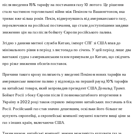
після введення 15% тарифу на постачання газу 10 лютого. Це рішення
стало частиною торговельної війни між Пекіном та Вашингтоном, яка
триває вже кілька років. Пекін, відвернувшись від американського газу,
переключився на російські постачання, що стали доступнішими завдяки
зниженню цін на газ після бойкоту Європи російського палива.
Згідно з даними митної служби Китаю, імпорт СПГ зі США впав до
мінімального рівня в період з листопада по січень. У цей період лише два
вантажні судна з американським газом прямували до Китаю, що свідчить
про різке зниження обсягів поставок.
Причини такого кроку полягають у введенні Пекіном нових тарифів на
американське викопне паливо у відповідь на перший раунд 10% тарифів
на китайські товари, який запровадив президент США Дональд Трамп.
Бойкот Росії з боку Європи після її повномасштабного вторгнення в
Україну в 2022 році також сприяло зміщенню китайських постачань в бік
Росії. Російський газ став значно дешевшим, оскільки його більше не
купують європейці, а європейські компанії змушені платити вищі ціни за
газ з інших країн, включаючи США.
Таким чином, китайські компанії, маючи можливість купувати газ за