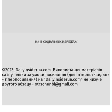
DAILY
INSIDER
Політика
Економіка
Бізнес
Блоги
Світ
Технології
Авто
Арт
Наука
МИ В СОЦІАЛЬНИХ МЕРЕЖАХ:
©2023, Dailyinsiderua.com. Використання матеріалів
сайту тільки за умови посилання (для інтернет-видань
- гіперпосилання) на "Dailyinsiderua.com" не нижче
другого абзацу -
otrschenbi@gmail.com