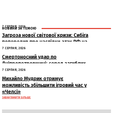
7 СЕРПНЯ, 2026
НОВИНИ ЗА ТЕМОЮ
Загроза нової світової кризи: Сибіга
попередив про наслідки атак РФ на
судна
7 СЕРПНЯ, 2026
Смертоносний удар по
Дніпропетровщині: серед загиблих
– працівники «Укрпошти»
7 СЕРПНЯ, 2026
Михайло Мудрик отримує
можливість збільшити ігровий час у
«Челсі»
ЗАВАНТАЖИТИ БІЛЬШЕ