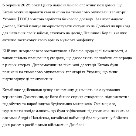
5 березня 2025 року Центр національного спротиву повідомив, що
Китай може направити свої війська на тимчасово окуповані території
України (ТОТ) з метою здобуття бойового досвіду. За інформацією
джерел, Китай планує використовувати ситуацію на Донбасі як приклад
для навчання своїх військ, схожого на досвід Північної Кореї, яка вже
активно застосовує свою армію в умовах конфлікту.
КНР вже неодноразово контактувала з Росією щодо цієї можливості, а
також спільно працює над угодами, що дозволяють поглибити співпрацю
в різних сферах. Дипломатичні та військові делегації Китаю були
помічені на тимчасово окупованих територіях України, що лише
підтверджує ці припущення.
Китай вже здійснював деяку економічну діяльність на окупованих
територіях Донеччини, де його бізнес сприяв створенню підприємств з
видобутку та виробництва будівельних матеріалів. Окрім цього,
журналісти повідомляють, що були зафіксовані відеозаписи, на яких, за
словами Андрія Цаплієнка, китайські найманці брали участь у бойових
діях разом з російськими військами в Донбасі.