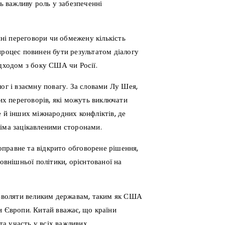
ть важливу роль у забезпеченні
ні переговори чи обмежену кількість
процес повинен бути результатом діалогу
ідходом з боку США чи Росії.
ог і взаємну повагу. За словами Лу Шея,
х переговорів, які можуть виключати
е й інших міжнародних конфліктів, де
сіма зацікавленими сторонами.
правне та відкрито обговорене рішення,
овнішньої політики, орієнтованої на
дозволяти великим державам, таким як США
и Європи. Китай вважає, що країни
а участь у всіх важливих