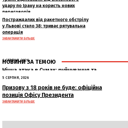
удару по Ірану на користь нових
переговорів
Постраждалих від ракетного обстрілу
у Львові стало 38: триває рятувальна
операція
ЗАВАНТАЖИТИ БІЛЬШЕ
НОВИНИ ЗА ТЕМОЮ
6 СЕРПНЯ, 2026
Нічна атака в Сумах: руйнування та
жертви від російських авіабомб
5 СЕРПНЯ, 2026
Призову з 18 років не буде: офіційна
позиція Офісу Президента
ЗАВАНТАЖИТИ БІЛЬШЕ