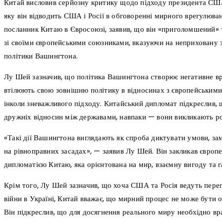
Китай висловив серйозну критику щодо підходу президента США
яку він відводить США і Росії в обговоренні мирного врегулюван
посланник Китаю в Євросоюзі, заявив, що він «приголомшений» 
зі своїми європейськими союзниками, вказуючи на неприховану 
політики Вашингтона.
Лу Шей зазначив, що політика Вашингтона створює негативне в
втілюють свою зовнішню політику в відносинах з європейськими
інколи зневажливого підходу. Китайський дипломат підкреслив, 
дружніх відносин між державами, навпаки — вони викликають ро
«Такі дії Вашингтона виглядають як спроба диктувати умови, за
на рівноправних засадах», — заявив Лу Шей. Він закликав європ
дипломатією Китаю, яка орієнтована на мир, взаємну вигоду та г
Крім того, Лу Шей зазначив, що хоча США та Росія ведуть пер
війни в Україні, Китай вважає, що мирний процес не може бут
Він підкреслив, що для досягнення реального миру необхідно вра