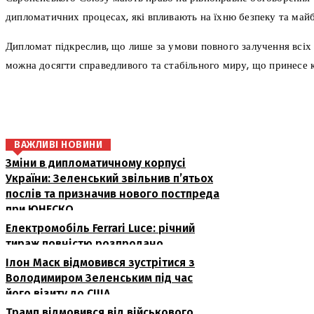
дипломатичних процесах, які впливають на їхню безпеку та майб
Дипломат підкреслив, що лише за умови повного залучення всіх
можна досягти справедливого та стабільного миру, що принесе к
поділіться
ВАЖЛИВІ НОВИНИ
Зміни в дипломатичному корпусі
України: Зеленський звільнив п’ятьох
послів та призначив нового постпреда
при ЮНЕСКО
Електромобіль Ferrari Luce: річний
тираж повністю розпродано
Ілон Маск відмовився зустрітися з
Володимиром Зеленським під час
його візиту до США
Трамп відмовився від військового