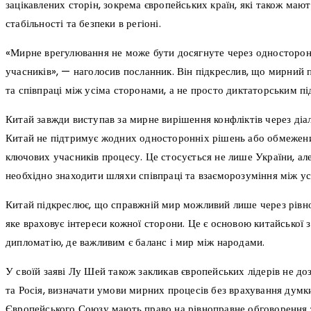
зацікавлених сторін, зокрема європейських країн, які також маю
стабільності та безпеки в регіоні.
«Мирне врегулювання не може бути досягнуте через односторон
учасників», — наголосив посланник. Він підкреслив, що мирний 
та співпраці між усіма сторонами, а не просто диктаторським п
Китай завжди виступав за мирне вирішення конфліктів через діал
Китай не підтримує жодних односторонніх рішень або обмежени
ключових учасників процесу. Це стосується не лише України, ал
необхідно знаходити шляхи співпраці та взаєморозуміння між у
Китай підкреслює, що справжній мир можливий лише через рівно
яке враховує інтереси кожної сторони. Це є основою китайської з
дипломатію, де важливим є баланс і мир між народами.
У своїй заяві Лу Шей також закликав європейських лідерів не 
та Росія, визначати умови мирних процесів без врахування думк
Європейського Союзу мають право на рівноправне обговорення т