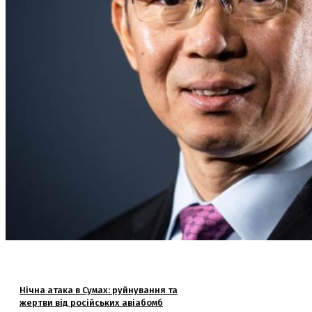
Нічна атака в Сумах: руйнування та
жертви від російських авіабомб