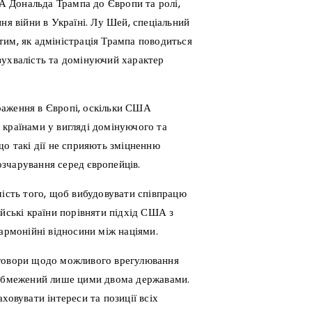
 Дональда Трампа до Європи та ролі,
ня війни в Україні. Лу Шей, спеціальний
тим, як адміністрація Трампа поводиться
зухвалість та домінуючий характер
раження в Європі, оскільки США
 країнами у вигляді домінуючого та
що такі дії не сприяють зміцненню
зчарування серед європейців.
мість того, щоб вибудовувати співпрацю
ейські країни порівняти підхід США з
армонійні відносини між націями.
еговори щодо можливого врегулювання
и обмежений лише цими двома державами.
ховувати інтереси та позиції всіх