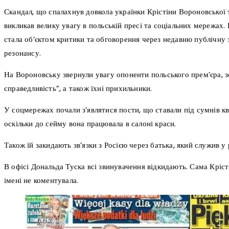
Скандал, що спалахнув довкола українки Крістіни Вороновської 
викликав велику увагу в польській пресі та соціальних мережах.
стала об’єктом критики та обговорення через недавню публічну 
резонансу.
На Вороновську звернули увагу опоненти польського прем’єра, з
справедливість”, а також їхні прихильники.
У соцмережах почали з’являтися пости, що ставали під сумнів кв
оскільки до сейму вона працювала в салоні краси.
Також їй закидають зв’язки з Росією через батька, який служив у 
В офісі Дональда Туска всі звинувачення відкидають. Сама Кріс
імені не коментувала.