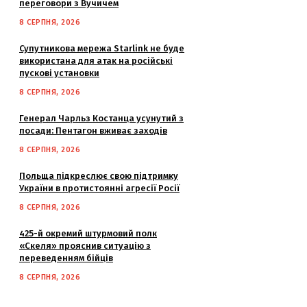
переговори з Вучичем
8 СЕРПНЯ, 2026
Супутникова мережа Starlink не буде
використана для атак на російські
пускові установки
8 СЕРПНЯ, 2026
Генерал Чарльз Костанца усунутий з
посади: Пентагон вживає заходів
8 СЕРПНЯ, 2026
Польща підкреслює свою підтримку
України в протистоянні агресії Росії
8 СЕРПНЯ, 2026
425-й окремий штурмовий полк
«Скеля» прояснив ситуацію з
переведенням бійців
8 СЕРПНЯ, 2026