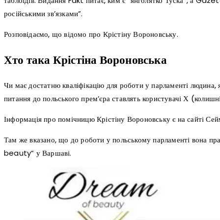
таблоїдів. Видання Fakt питає, ким є “янголятко Туска”, а Gaz
російськими зв’язками”.
Розповідаємо, що відомо про Крістіну Вороновську.
Хто така Крістіна Вороновська
Чи має достатню кваліфікацію для роботи у парламенті людина, я
питання до польського прем’єра ставлять користувачі Х (колишн
Інформація про помічницю Крістіну Вороновську є на сайті Сейм
Там же вказано, що до роботи у польському парламенті вона пр
beauty” у Варшаві.