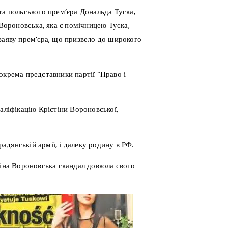
та польського прем’єра Дональда Туска,
 Вороновська, яка є помічницею Туска,
заяву прем’єра, що призвело до широкого
окрема представники партії “Право і
аліфікацію Крістіни Вороновської,
радянській армії, і далеку родину в РФ.
тіна Вороновська скандал довкола свого