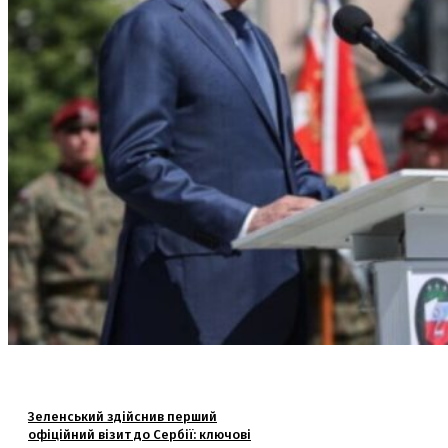
Зеленський здійснив перший
офіційний візит до Сербії: ключові