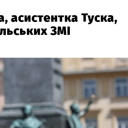
, асистентка Туска,
льських ЗМІ