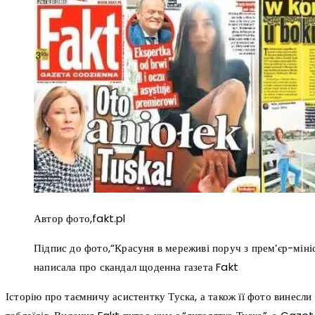
Автор фото,
fakt.pl
Підпис до фото,
“Красуня в мереживі поруч з прем’єр-мініс
написала про скандал щоденна газета Fakt
Історію про таємничу асистентку Туска, а також її фото винесли