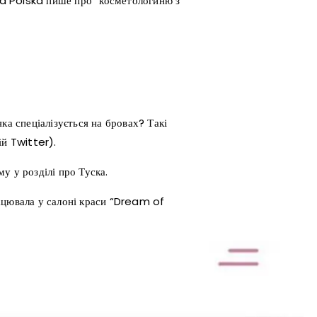
eta Polska пише про “косметологиню з
ка спеціалізується на бровах? Такі
ій Twitter).
у у розділі про Туска.
ацювала у салоні краси “Dream of