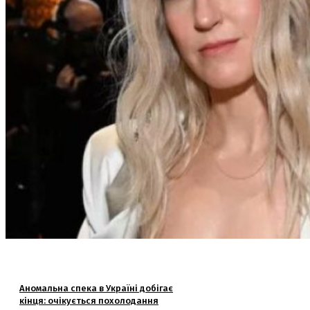
Аномальна спека в Україні добігає
кінця: очікується похолодання