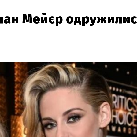
ілан Мейєр одружилис