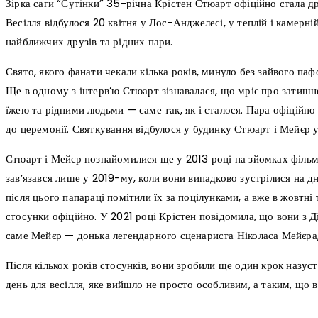
Зірка саги “Сутінки” 35-річна Крістен Стюарт офіційно стала 
Весілля відбулося 20 квітня у Лос-Анджелесі, у теплій і камерн
найближчих друзів та рідних пари.
Свято, якого фанати чекали кілька років, минуло без зайвого паф
Ще в одному з інтерв’ю Стюарт зізнавалася, що мріє про затиш
їжею та рідними людьми — саме так, як і сталося. Пара офіційно
до церемонії. Святкування відбулося у будинку Стюарт і Мейєр 
Стюарт і Мейєр познайомилися ще у 2013 році на зйомках фільм
зав’язався лише у 2019-му, коли вони випадково зустрілися на д
після цього папараці помітили їх за поцілунками, а вже в жовтні
стосунки офіційно. У 2021 році Крістен повідомила, що вони з 
саме Мейєр — донька легендарного сценариста Ніколаса Мейєра,
Після кількох років стосунків, вони зробили ще один крок назу
день для весілля, яке вийшло не просто особливим, а таким, що 
поділіться