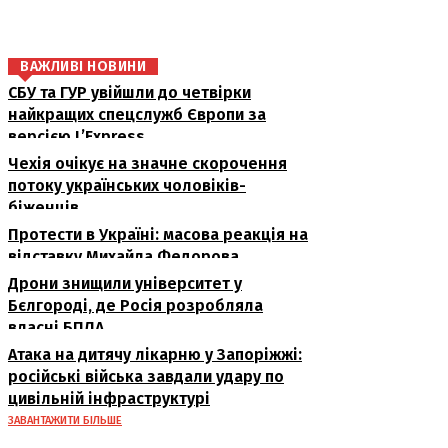
ВАЖЛИВІ НОВИНИ
СБУ та ГУР увійшли до четвірки
найкращих спецслужб Європи за
версією L’Express
Чехія очікує на значне скорочення
потоку українських чоловіків-
біженців
Протести в Україні: масова реакція на
відставку Михайла Федорова
Дрони знищили університет у
Бєлгороді, де Росія розробляла
власні БПЛА
Атака на дитячу лікарню у Запоріжжі:
російські війська завдали удару по
цивільній інфраструктурі
ЗАВАНТАЖИТИ БІЛЬШЕ