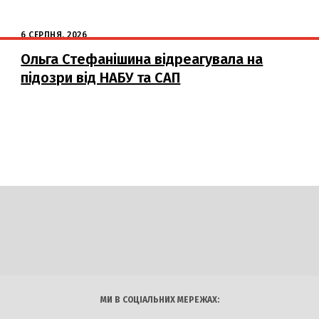
6 СЕРПНЯ, 2026
Ольга Стефанішина відреагувала на
підозри від НАБУ та САП
DAILY
INSIDER
логії
Авто
Арт
Наука
МИ В СОЦІАЛЬНИХ МЕРЕЖАХ: