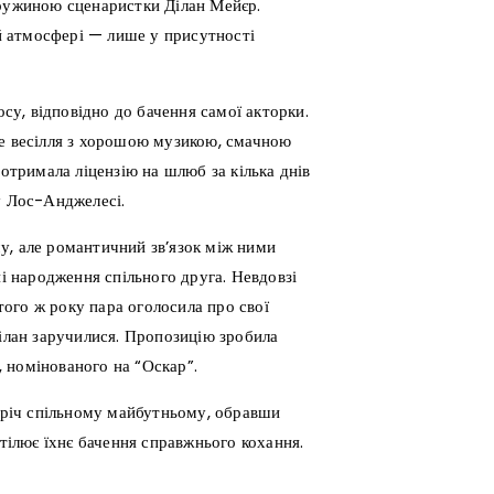
дружиною сценаристки Ділан Мейєр.
ій атмосфері — лише у присутності
осу, відповідно до бачення самої акторки.
не весілля з хорошою музикою, смачною
 отримала ліцензію на шлюб за кілька днів
у Лос-Анджелесі.
у, але романтичний зв’язок між ними
ні народження спільного друга. Невдовзі
 того ж року пара оголосила про свої
Ділан заручилися. Пропозицію зробила
 номінованого на “Оскар”.
стріч спільному майбутньому, обравши
втілює їхнє бачення справжнього кохання.