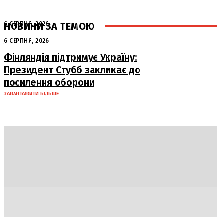
НОВИНИ ЗА ТЕМОЮ
6 СЕРПНЯ, 2026
Аномальна спека в Україні добігає
6 СЕРПНЯ, 2026
кінця: очікується похолодання
Фінляндія підтримує Україну:
Президент Стубб закликає до
посилення оборони
ЗАВАНТАЖИТИ БІЛЬШЕ
Політика
Економіка
Бізнес
Блоги
Світ
Техно