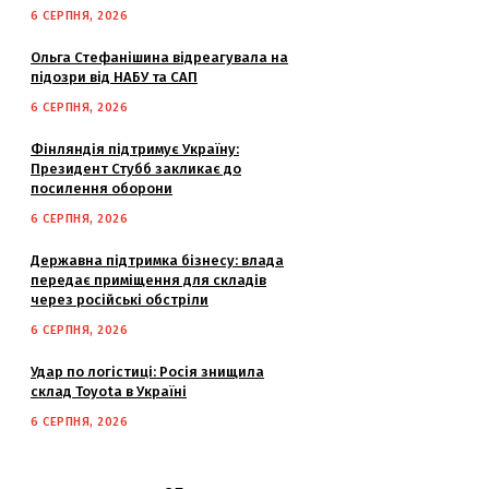
6 СЕРПНЯ, 2026
Ольга Стефанішина відреагувала на
підозри від НАБУ та САП
6 СЕРПНЯ, 2026
Фінляндія підтримує Україну:
Президент Стубб закликає до
посилення оборони
6 СЕРПНЯ, 2026
Державна підтримка бізнесу: влада
передає приміщення для складів
через російські обстріли
6 СЕРПНЯ, 2026
Удар по логістиці: Росія знищила
склад Toyota в Україні
6 СЕРПНЯ, 2026