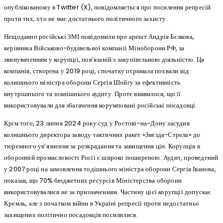
опублікованому в Twitter (X), повідомляється про посилення репресій
проти тих, хто не має достатнього політичного захисту.
Нещодавно російські ЗМІ повідомили про арешт Андрія Бєлкова,
керівника Військово-будівельної компанії Міноборони РФ, за
звинуваченням у корупції, пов’язаній з закупівельною діяльністю. Ця
компанія, створена у 2019 році, спочатку отримала похвали від
колишнього міністра оборони Сергія Шойгу за ефективність
внутрішнього та зовнішнього аудиту. Проте виявилося, що її
використовували для збагачення корумповані російські посадовці.
Крім того, 23 липня 2024 року суд у Ростові-на-Дону засудив
колишнього директора заводу тактичних ракет «Звезда-Стрела» до
тюремного ув’язнення за розкрадання та завищення цін. Корупція в
оборонній промисловості Росії є широко поширеною. Аудит, проведений
у 2007 році на замовлення тодішнього міністра оборони Сергія Іванова,
показав, що 70% бюджетних ресурсів Міністерства оборони
використовувалися не за призначенням. Частину цієї корупції допускає
Кремль, але з початком війни в Україні репресії проти недостатньо
захищених політично посадовців посилилися.