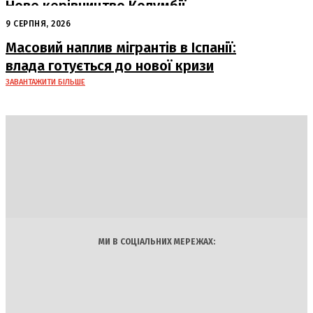
Нове керівництво Колумбії
оголосило війну наркокартелям
9 СЕРПНЯ, 2026
Масовий наплив мігрантів в Іспанії:
влада готується до нової кризи
ЗАВАНТАЖИТИ БІЛЬШЕ
DAILY
INSIDER
Політика
Економіка
Бізнес
Блоги
Світ
Технології
Авто
Арт
Наука
МИ В СОЦІАЛЬНИХ МЕРЕЖАХ: