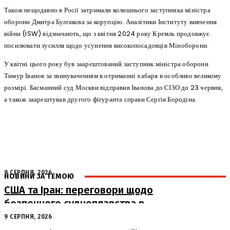
Також нещодавно в Росії затримали колишнього заступника міністра
оборони Дмитра Булгакова за корупцію. Аналітики Інституту вивчення
війни (ISW) відзначають, що з квітня 2024 року Кремль продовжує
посилювати зусилля щодо усунення високопосадовців Міноборони.
У квітні цього року був заарештований заступник міністра оборони
Тимур Іванов за звинуваченням в отриманні хабаря в особливо великому
розмірі. Басманний суд Москви відправив Іванова до СІЗО до 23 червня,
а також заарештував другого фігуранта справи Сергія Бородіна.
9 СЕРПНЯ, 2026
НОВИНИ ЗА ТЕМОЮ
США та Іран: переговори щодо
безпечного судноплавства в
Ормузькій протоці
9 СЕРПНЯ, 2026