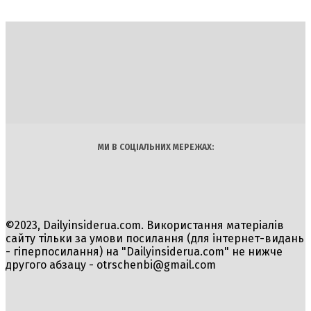
DAILY
INSIDER
Політика
Економіка
Бізнес
Блоги
Світ
Технології
Авто
Арт
Наука
МИ В СОЦІАЛЬНИХ МЕРЕЖАХ:
©2023, Dailyinsiderua.com. Використання матеріалів
сайту тільки за умови посилання (для інтернет-видань
- гіперпосилання) на "Dailyinsiderua.com" не нижче
другого абзацу -
otrschenbi@gmail.com