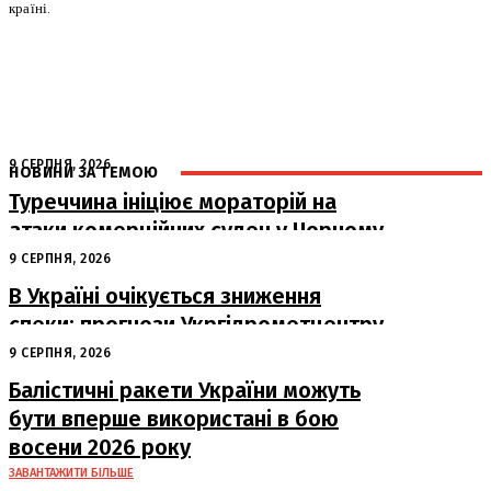
країні.
9 СЕРПНЯ, 2026
НОВИНИ ЗА ТЕМОЮ
Туреччина ініціює мораторій на
атаки комерційних суден у Чорному
морі
9 СЕРПНЯ, 2026
В Україні очікується зниження
спеки: прогнози Укргідрометцентру
на період з 10 по 16 серпня
9 СЕРПНЯ, 2026
Балістичні ракети України можуть
бути вперше використані в бою
восени 2026 року
ЗАВАНТАЖИТИ БІЛЬШЕ