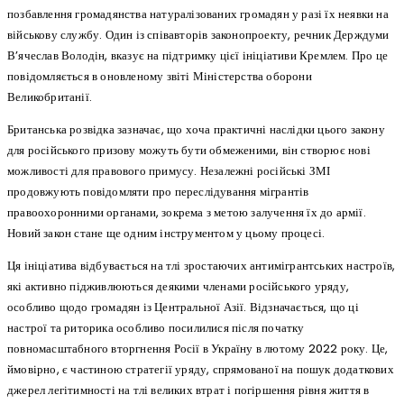
позбавлення громадянства натуралізованих громадян у разі їх неявки на
військову службу. Один із співавторів законопроекту, речник Держдуми
В’ячеслав Володін, вказує на підтримку цієї ініціативи Кремлем. Про це
повідомляється в оновленому звіті Міністерства оборони
Великобританії.
Британська розвідка зазначає, що хоча практичні наслідки цього закону
для російського призову можуть бути обмеженими, він створює нові
можливості для правового примусу. Незалежні російські ЗМІ
продовжують повідомляти про переслідування мігрантів
правоохоронними органами, зокрема з метою залучення їх до армії.
Новий закон стане ще одним інструментом у цьому процесі.
Ця ініціатива відбувається на тлі зростаючих антимігрантських настроїв,
які активно підживлюються деякими членами російського уряду,
особливо щодо громадян із Центральної Азії. Відзначається, що ці
настрої та риторика особливо посилилися після початку
повномасштабного вторгнення Росії в Україну в лютому 2022 року. Це,
ймовірно, є частиною стратегії уряду, спрямованої на пошук додаткових
джерел легітимності на тлі великих втрат і погіршення рівня життя в