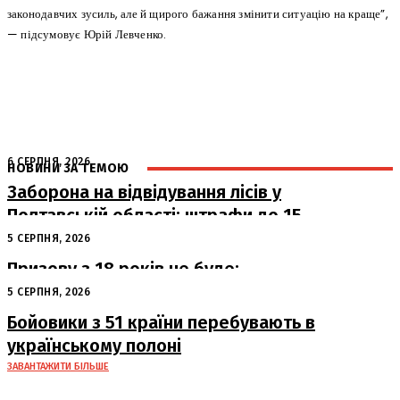
законодавчих зусиль, але й щирого бажання змінити ситуацію на краще”,
— підсумовує Юрій Левченко.
6 СЕРПНЯ, 2026
НОВИНИ ЗА ТЕМОЮ
Заборона на відвідування лісів у
Полтавській області: штрафи до 15
тисяч гривень
5 СЕРПНЯ, 2026
Призову з 18 років не буде:
офіційна позиція Офісу Президента
5 СЕРПНЯ, 2026
Бойовики з 51 країни перебувають в
українському полоні
ЗАВАНТАЖИТИ БІЛЬШЕ