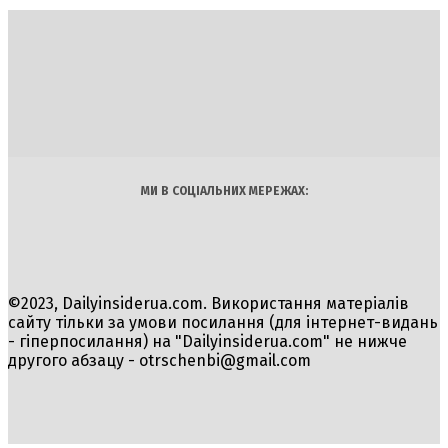
DAILY
INSIDER
Політика
Економіка
Бізнес
Блоги
Світ
Технології
Авто
Арт
Наука
МИ В СОЦІАЛЬНИХ МЕРЕЖАХ:
©2023, Dailyinsiderua.com. Використання матеріалів
сайту тільки за умови посилання (для інтернет-видань
- гіперпосилання) на "Dailyinsiderua.com" не нижче
другого абзацу -
otrschenbi@gmail.com