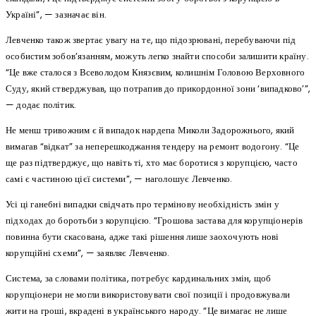
Україні”, — зазначає він.
Левченко також звертає увагу на те, що підозрювані, перебуваючи під
особистим зобов’язанням, можуть легко знайти способи залишити країну.
“Це вже сталося з Всеволодом Князєвим, колишнім Головою Верховного
Суду, який стверджував, що потрапив до прикордонної зони ‘випадково’”,
— додає політик.
Не менш тривожним є й випадок нардепа Миколи Задорожнього, який
вимагав “відкат” за неперешкоджання тендеру на ремонт водогону. “Це
ще раз підтверджує, що навіть ті, хто має боротися з корупцією, часто
самі є частиною цієї системи”, — наголошує Левченко.
Усі ці ганебні випадки свідчать про термінову необхідність змін у
підходах до боротьби з корупцією. “Грошова застава для корупціонерів
повинна бути скасована, адже такі рішення лише заохочують нові
корупційні схеми”, — заявляє Левченко.
Система, за словами політика, потребує кардинальних змін, щоб
корупціонери не могли використовувати свої позиції і продовжували
жити на гроші, вкрадені в українського народу. “Це вимагає не лише