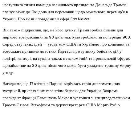
наступного тижня команда колишнього президента Дональда Трампа
планує візит до Лондона для перемовин щодо можливого перемир’я в
Україні. Про це він повідомив в ефірі Fox News.
Він також підкреслив, що, на його думку, Трамп зробив більше для
мирного врегулювання за 90 днів, ніж було зроблено за попередні 900.
Серед озвучених ідей — угода між США та Україною про копалини та
всеосяжне припинення вогню. Йдеться про зупинку бойових дій у
повітрі, на морі, на суші, а також в економічній та промисловій сферах
щонайменше на 30 днів, після чого може бути укладено тривалу мирну
угоду.
Нагадаємо, що 17 квітня в Парижі відбулась серія дипломатичних
зустрічей, присвячених гарантіям безпеки для України. Зокрема,
президент Франції Еммануель Макрон зустрівся зі спецпредставником
Трампа Стівом Віткоффом та держсекретарем США Марко Рубіо.