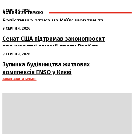
9 СЕРПНЯ, 2026
НОВИНИ ЗА ТЕМОЮ
Балістична атака на Київ: жертви та
руйнування
9 СЕРПНЯ, 2026
Сенат США підтримав законопроєкт
про жорсткі санкції проти Росії та
Ірану
9 СЕРПНЯ, 2026
Зупинка будівництва житлових
комплексів ENSO у Києві
ЗАВАНТАЖИТИ БІЛЬШЕ
DAILY
INSIDER
Політика
Економіка
Бізнес
Блоги
Світ
Технології
Авто
Арт
Наука