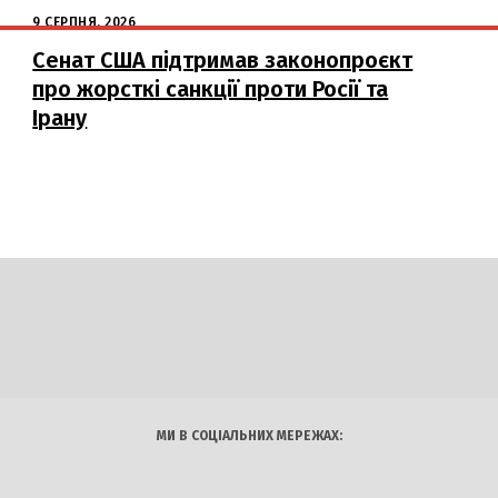
9 СЕРПНЯ, 2026
Сенат США підтримав законопроєкт
про жорсткі санкції проти Росії та
Ірану
DAILY
INSIDER
логії
Авто
Арт
Наука
МИ В СОЦІАЛЬНИХ МЕРЕЖАХ: