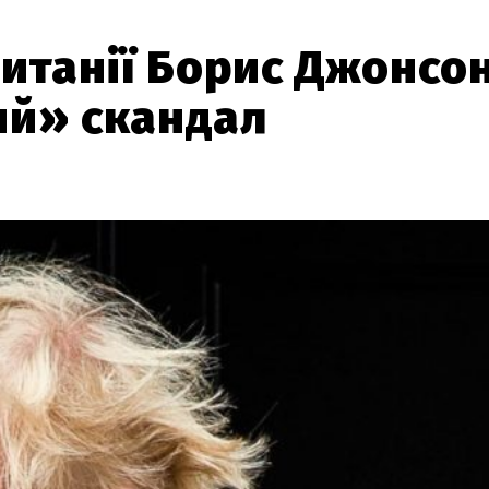
итанії Борис Джонсо
ий» скандал