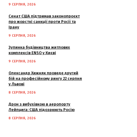
9 СЕРПНЯ, 2026
Сенат США підтримав законопроєкт
про жорсткі санкції проти Росії та
Ірану
9 СЕРПНЯ, 2026
Зупинка будівництва житлових
комплексів ENSO у Києві
9 СЕРПНЯ, 2026
Олександр Хижняк проведе другий
бій на професійному рингу 22 серпня
у Львові
8 СЕРПНЯ, 2026
Дрон з вибухівкою в аеропорту
Лейпцига: США підозрюють Росію
8 СЕРПНЯ, 2026