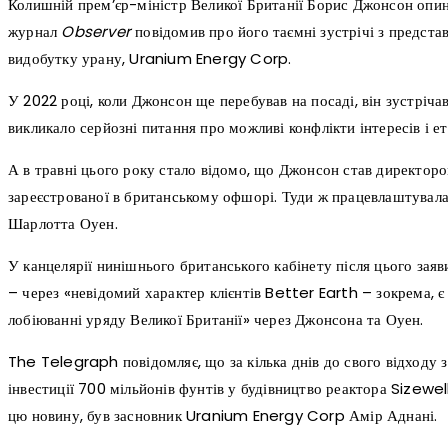
Колишній прем’єр-міністр Великої Британії Борис Джонсон опини
журнал
Observer
повідомив про його таємні зустрічі з предста
видобутку урану, Uranium Energy Corp.
У 2022 році, коли Джонсон ще перебував на посаді, він зустрічав
викликало серйозні питання про можливі конфлікти інтересів і е
А в травні цього року стало відомо, що Джонсон став директоро
зареєстрованої в британському офшорі. Туди ж працевлаштувал
Шарлотта Оуен.
У канцелярії нинішнього британського кабінету після цього заяв
– через «невідомий характер клієнтів Better Earth – зокрема, є
лобіюванні уряду Великої Британії» через Джонсона та Оуен.
The Telegraph повідомляє, що за кілька днів до свого відходу 
інвестиції 700 мільйонів фунтів у будівництво реактора Sizewel
цю новину, був засновник Uranium Energy Corp Амір Аднані.