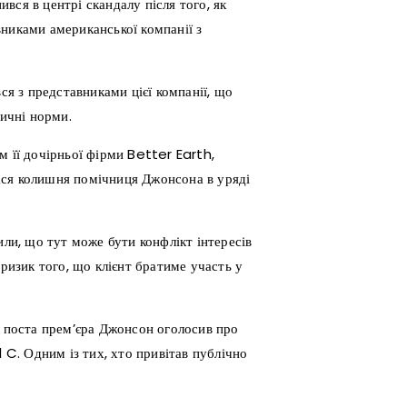
вся в центрі скандалу після того, як
вниками американської компанії з
ся з представниками цієї компанії, що
тичні норми.
м її дочірньої фірми Better Earth,
ася колишня помічниця Джонсона в уряді
или, що тут може бути конфлікт інтересів
 ризик того, що клієнт братиме участь у
з поста прем’єра Джонсон оголосив про
l C. Одним із тих, хто привітав публічно