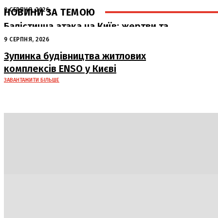
НОВИНИ ЗА ТЕМОЮ
9 СЕРПНЯ, 2026
Балістична атака на Київ: жертви та
руйнування
9 СЕРПНЯ, 2026
Зупинка будівництва житлових
комплексів ENSO у Києві
ЗАВАНТАЖИТИ БІЛЬШЕ
Політика
Економіка
Бізнес
Блоги
Світ
Техно