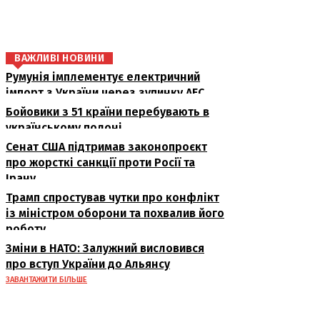
поділіться
ВАЖЛИВІ НОВИНИ
Румунія імплементує електричний
імпорт з України через зупинку АЕС
Бойовики з 51 країни перебувають в
українському полоні
Сенат США підтримав законопроєкт
про жорсткі санкції проти Росії та
Ірану
Трамп спростував чутки про конфлікт
із міністром оборони та похвалив його
роботу
Зміни в НАТО: Залужний висловився
про вступ України до Альянсу
ЗАВАНТАЖИТИ БІЛЬШЕ