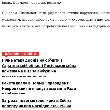
інших формами порушень розвитку.
Синдром Ангельмана — це рідкісне генетичне порушення, що вик
мовленням, координацією рухів і часто — судоми. Діти з цим си
часто усміхаються, але потребують постійної опіки та підтримки
поділіться
ВАЖЛИВІ НОВИНИ
Нічна атака дронів на об’єкти в
Саратовській області Росії: масштабна
пожежа на НПЗ та вибухи на
військовому аеродромі
Ракета впала в Польщі: президент
Навроцький не планує засідання Ради
нацбезпеки
Загроза нової світової кризи: Сибіга
попередив про наслідки атак РФ на