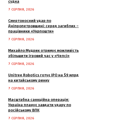
судна
7 СЕРПНЯ, 2026
Смертоносний удар по
Дніпропетровщині: серед загиблих –
працівники «Укрпошти»
7 СЕРПНЯ, 2026
Михайло Мудрик отримує можливість
збільшити ігровий час у «Челсі»
7 СЕРПНЯ, 2026
Unitree Robotics готує IPO на $9 млрд
на китайському ринку
7 СЕРПНЯ, 2026
Масштабна санкційна операція:
Україна планує завдати удару по
російському ВПК
7 СЕРПНЯ, 2026