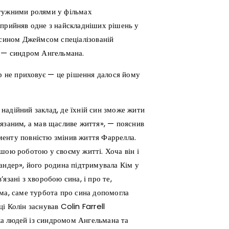
отужними ролями у фільмах
 прийняв одне з найскладніших рішень у
 сином Джеймсом спеціалізованій
я — синдром Ангельмана.
 не приховує — це рішення далося йому
надійний заклад, де їхній син зможе жити
’язаним, а мав щасливе життя», — пояснив
моменту повністю змінив життя Фаррелла.
шою роботою у своєму житті. Хоча він і
андер», його родина підтримувала Кім у
язані з хворобою сина, і про те,
ма, саме турбота про сина допомогла
 Колін заснував Colin Farrell
а людей із синдромом Ангельмана та