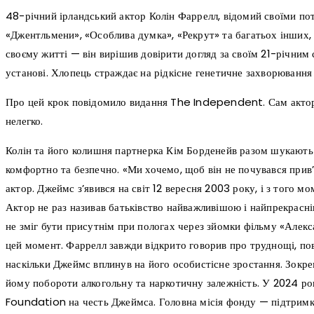
48-річний ірландський актор Колін Фаррелл, відомий своїми п
«Джентльмени», «Особлива думка», «Рекрут» та багатьох інших,
своєму житті — він вирішив довірити догляд за своїм 21-річним
установі. Хлопець страждає на рідкісне генетичне захворюванн
Про цей крок повідомило видання The Independent. Сам актор
нелегко.
Колін та його колишня партнерка Кім Борденейв разом шукають 
комфортно та безпечно. «Ми хочемо, щоб він не почувався прив
актор. Джеймс з’явився на світ 12 вересня 2003 року, і з того 
Актор не раз називав батьківство найважливішою і найпрекрасні
не зміг бути присутнім при пологах через зйомки фільму «Алекс
цей момент. Фаррелл завжди відкрито говорив про труднощі, пов’
наскільки Джеймс вплинув на його особистісне зростання. Зокре
йому побороти алкогольну та наркотичну залежність. У 2024 році
Foundation на честь Джеймса. Головна місія фонду — підтримк