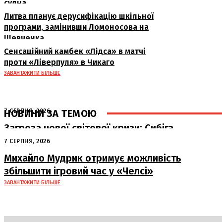
судна
Литва планує дерусифікацію шкільної
програми, замінивши Ломоносова на
Шевченка
Сенсаційний камбек «Лідса» в матчі
проти «Ліверпуля» в Чикаго
ЗАВАНТАЖИТИ БІЛЬШЕ
НОВИНИ ЗА ТЕМОЮ
7 СЕРПНЯ, 2026
Загроза нової світової кризи: Сибіга
попередив про наслідки атак РФ на
7 СЕРПНЯ, 2026
судна
Михайло Мудрик отримує можливість
збільшити ігровий час у «Челсі»
ЗАВАНТАЖИТИ БІЛЬШЕ