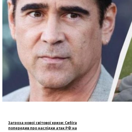
Загроза нової світової кризи: Сибіга
попередив про наслідки атак РФ на